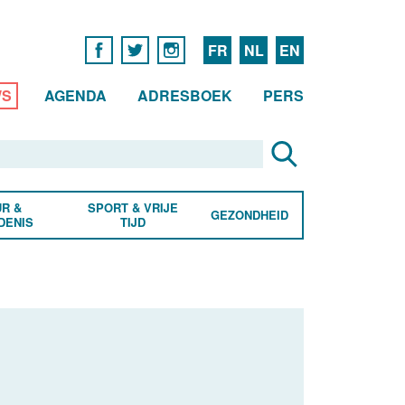
FR
NL
EN
WS
AGENDA
ADRESBOEK
PERS
R &
SPORT & VRIJE
GEZONDHEID
DENIS
TIJD