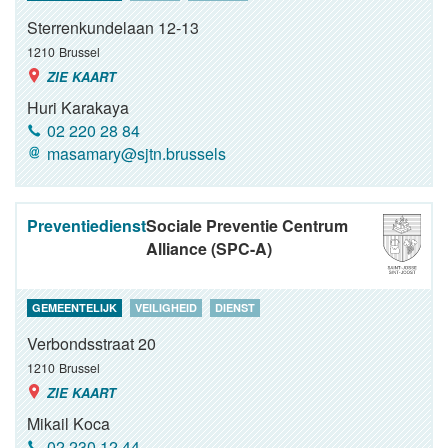
Sterrenkundelaan 12-13
1210
Brussel
ZIE KAART
Huri Karakaya
02 220 28 84
masamary@sjtn.brussels
Preventiedienst
Sociale Preventie Centrum
Alliance (SPC-A)
GEMEENTELIJK
VEILIGHEID
DIENST
Verbondsstraat 20
1210
Brussel
ZIE KAART
Mikail Koca
02 230 12 44