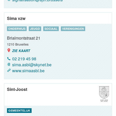
Sima vzw
ONDERWIJS
JEUGD
SOCIAAL
VERENIGINGEN
Brialmontstraat 21
1210
Bruxelles
ZIE KAART
02 219 45 98
sima.asbl@skynet.be
www.simaasbl.be
Sint-Joost
GEMEENTELIJK