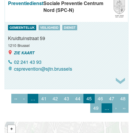
Preventiedienst
Sociale Preventie Centrum
Nord (SPC-N)
GEMEENTELIJK
VEILIGHEID
DIENST
Kruidtuinstraat 59
1210
Brussel
ZIE KAART
02 241 43 93
csprevention@sjtn.brussels
‹‹
‹
…
41
42
43
44
45
46
47
48
49
…
›
››