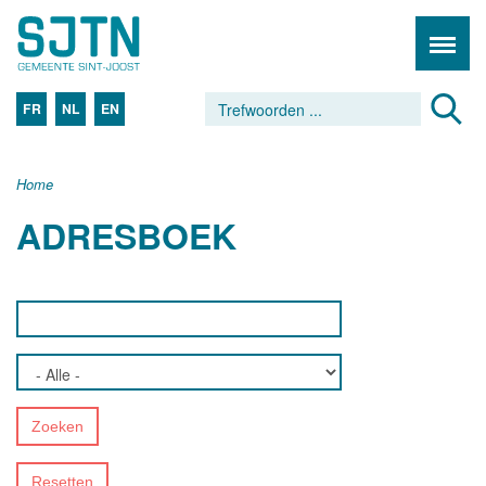
FR
NL
EN
Home
ADRESBOEK
Zoeken
Resetten