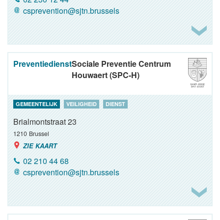
csprevention@sjtn.brussels
Preventiedienst
Sociale Preventie Centrum
Houwaert (SPC-H)
GEMEENTELIJK
VEILIGHEID
DIENST
Brialmontstraat 23
1210
Brussel
ZIE KAART
02 210 44 68
csprevention@sjtn.brussels