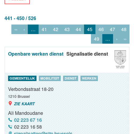
441 - 450 / 526
‹‹
‹
…
41
42
43
44
45
46
47
48
49
…
›
››
Openbare werken dienst
Signalisatie dienst
GEMEENTELIJK
MOBILITEIT
DIENST
WERKEN
Verbondsstraat 18-20
1210
Brussel
ZIE KAART
Ali Mandoudane
02 223 67 16
02 223 16 58
signalisation@sjtn.brussels