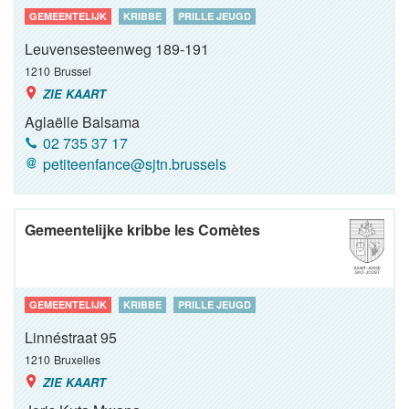
GEMEENTELIJK
KRIBBE
PRILLE JEUGD
Leuvensesteenweg 189-191
1210
Brussel
ZIE KAART
Aglaëlle Balsama
02 735 37 17
petiteenfance@sjtn.brussels
Gemeentelijke kribbe les Comètes
GEMEENTELIJK
KRIBBE
PRILLE JEUGD
Linnéstraat 95
1210
Bruxelles
ZIE KAART