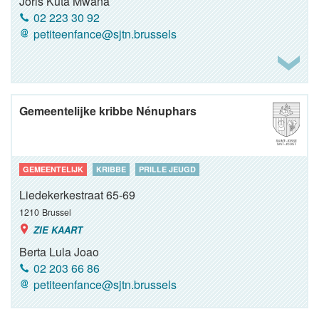
Joris Kuta Mwana
02 223 30 92
petiteenfance@sjtn.brussels
Gemeentelijke kribbe Nénuphars
GEMEENTELIJK
KRIBBE
PRILLE JEUGD
Liedekerkestraat 65-69
1210
Brussel
ZIE KAART
Berta Lula Joao
02 203 66 86
petiteenfance@sjtn.brussels