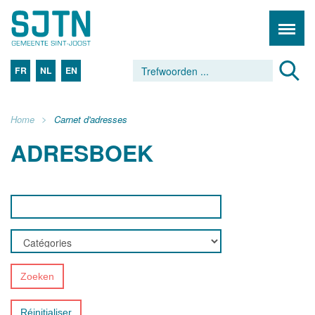
FR
NL
EN
Home
Carnet d'adresses
ADRESBOEK
Zoeken
Réinitialiser