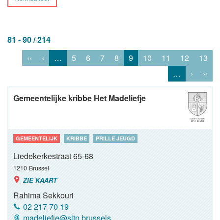
81 - 90 / 214
‹‹
‹
…
5
6
7
8
9
10
11
12
13
…
›
››
Gemeentelijke kribbe Het Madeliefje
GEMEENTELIJK
KRIBBE
PRILLE JEUGD
Liedekerkestraat 65-68
1210
Brussel
ZIE KAART
Rahima Sekkouri
02 217 70 19
madeliefje@sjtn.brussels