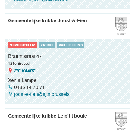
Gemeentelijke kribbe Joost-&-Fien
GEMEENTELIJK
KRIBBE
PRILLE JEUGD
Braemtstraat 47
1210
Brussel
ZIE KAART
Xenia Lampe
0485 14 70 71
joost-e-fien@sjtn.brussels
Gemeentelijke kribbe Le p'tit boule