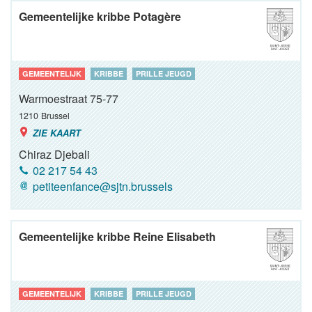
Gemeentelijke kribbe Potagère
GEMEENTELIJK
KRIBBE
PRILLE JEUGD
Warmoestraat 75-77
1210
Brussel
ZIE KAART
Chiraz Djebali
02 217 54 43
petiteenfance@sjtn.brussels
Gemeentelijke kribbe Reine Elisabeth
GEMEENTELIJK
KRIBBE
PRILLE JEUGD