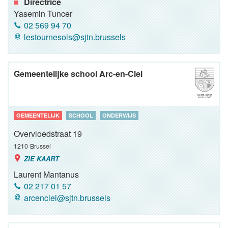
Directrice
Yasemin Tuncer
02 569 94 70
lestournesols@sjtn.brussels
Gemeentelijke school Arc-en-Ciel
GEMEENTELIJK
SCHOOL
ONDERWIJS
Overvloedstraat 19
1210
Brussel
ZIE KAART
Laurent Mantanus
02 217 01 57
arcenciel@sjtn.brussels