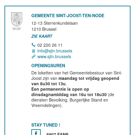
GEMEENTE SINT-JOOST-TEN-NODE
12-13 Sterrenkundelaan
1210
Brussel
ZIE KAART
02 220 26 11
info@sjtn.brussels
www.sjtn.brussels
OPENINGSUREN
De loketten van het Gemeentebestuur van Sint-
Joost zijn van
maandag tot vrijdag geopend
van 8u30 tot 13u
.
Een permanentie is open op
dinsdagnamiddag van 16u tot 18u30
(de
diensten Bevolking, Burgerlijke Stand en
Vreemdelingen).
STAY TUNED !
5907 FANS