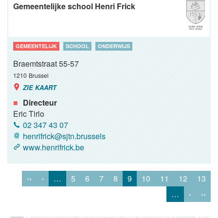
Gemeentelijke school Henri Frick
GEMEENTELIJK
SCHOOL
ONDERWIJS
Braemtstraat 55-57
1210
Brussel
ZIE KAART
Directeur
Eric Tirlo
02 347 43 07
henrifrick@sjtn.brussels
www.henrifrick.be
‹‹
‹
…
5
6
7
8
9
10
11
12
13
…
›
››