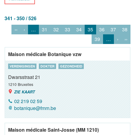
341 - 350 / 526
‹‹
‹
…
31
32
33
34
35
36
37
38
39
…
›
››
Maison médicale Botanique vzw
VERENIGINGEN
DOKTER
GEZONDHEID
Dwarsstraat 21
1210
Bruxelles
ZIE KAART
02 219 02 59
botanique@fmm.be
Maison médicale Saint-Josse (MM 1210)