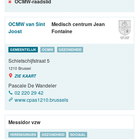
OCMW-raadslid
OCMW van Sint
Medisch centrum Jean
Joost
Fontaine
GEMEENTELIJK
OCMW
GEZONDHEID
Schietschijfstraat 5
1210
Brussel
ZIE KAART
Pascale De Wandeler
02 220 29 42
www.cpas1210.brussels
Messidor vzw
VERENIGINGEN
GEZONDHEID
SOCIAAL