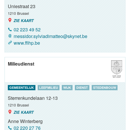
Uniestraat 23
1210
Brussel
ZIE KAART
02 223 49 52
messidor.sylviadimatteo@skynet.be
www.ffihp.be
Milieudienst
GEMEENTELIJK
LEEFMILIEU
WIJK
DIENST
STEDENBOUW
Sterrenkundelaan 12-13
1210
Brussel
ZIE KAART
Anne Winterberg
02 220 27 76