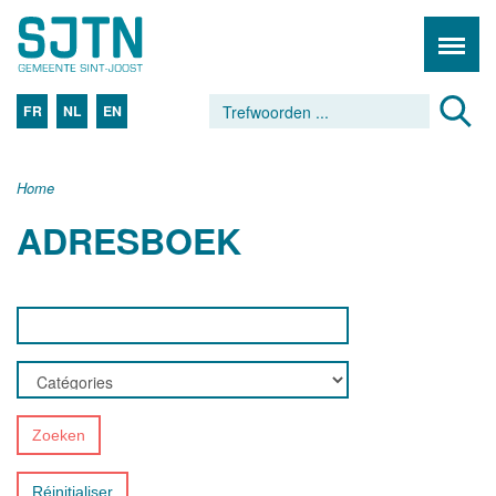
FR
NL
EN
Home
ADRESBOEK
Zoeken
Réinitialiser