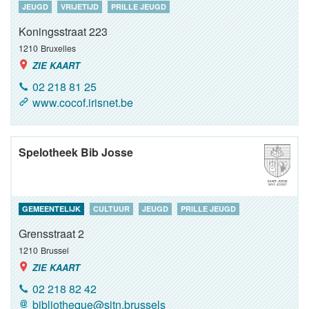
JEUGD
VRIJETIJD
PRILLE JEUGD
Koningsstraat 223
1210
Bruxelles
ZIE KAART
02 218 81 25
www.cocof.irisnet.be
Spelotheek Bib Josse
GEMEENTELIJK
CULTUUR
JEUGD
PRILLE JEUGD
Grensstraat 2
1210
Brussel
ZIE KAART
02 218 82 42
bibliotheque@sjtn.brussels