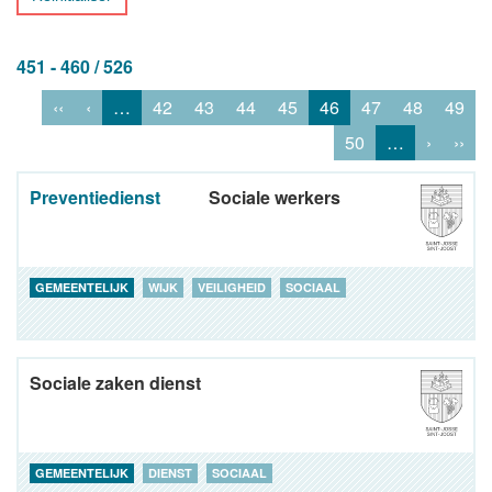
451 - 460 / 526
‹‹
‹
…
42
43
44
45
46
47
48
49
50
…
›
››
Preventiedienst
Sociale werkers
GEMEENTELIJK
WIJK
VEILIGHEID
SOCIAAL
Sociale zaken dienst
GEMEENTELIJK
DIENST
SOCIAAL