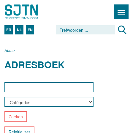
FR
NL
EN
Home
ADRESBOEK
Zoeken
Réinitialiser