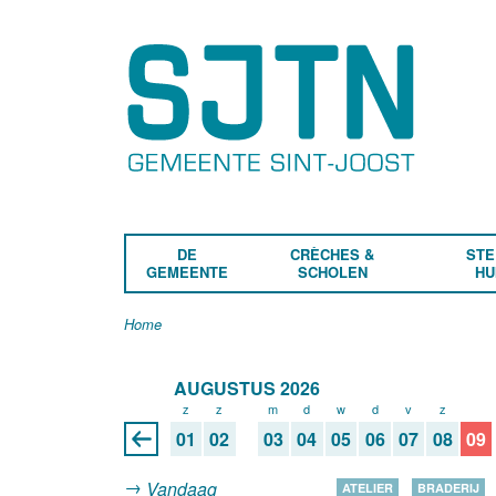
DE
CRÈCHES &
STE
GEMEENTE
SCHOLEN
HU
Home
AUGUSTUS 2026
z
z
m
d
w
d
v
z
z
01
02
03
04
05
06
07
08
09
Vandaag
ATELIER
BRADERIJ