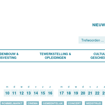
NIEU
DENBOUW &
TEWERKSTELLING &
CULTUU
ISVESTING
OPLEIDINGEN
GESCHIE
m
d
w
d
v
z
z
m
d
w
d
v
z
10
11
12
13
14
15
16
17
18
19
20
21
22
2
ROMMELMARKT
CINEMA
GEMEENTELIJK
CONCERT
WEDSTRIJD