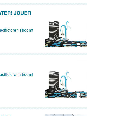
ATER! JOUER
cifictoren stroomt
cifictoren stroomt