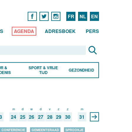
FR
NL
EN
WS
AGENDA
ADRESBOEK
PERS
R &
SPORT & VRIJE
GEZONDHEID
DENIS
TIJD
z
m
d
w
d
v
z
z
m
3
24
25
26
27
28
29
30
31
CONFERENCIE
GEMEENTERAAD
SPROOKJE