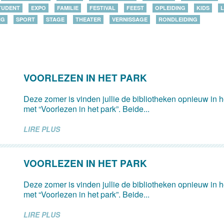
TUDENT
EXPO
FAMILIE
FESTIVAL
FEEST
OPLEIDING
KIDS
L
NG
SPORT
STAGE
THEATER
VERNISSAGE
RONDLEIDING
VOORLEZEN IN HET PARK
Deze zomer is vinden jullie de bibliotheken opnieuw in 
met “Voorlezen in het park”. Beide...
LIRE PLUS
VOORLEZEN IN HET PARK
Deze zomer is vinden jullie de bibliotheken opnieuw in 
met “Voorlezen in het park”. Beide...
LIRE PLUS