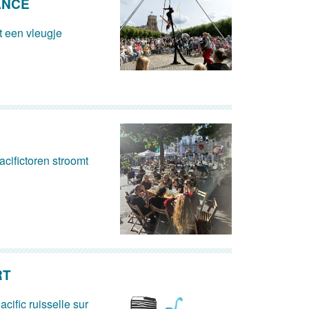
ANCE
 een vleugje
cifictoren stroomt
RT
acific ruisselle sur