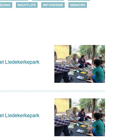
EZING
NIGHTLIFE
INFOSESSIE
SENIORS
het Liedekerkepark
het Liedekerkepark