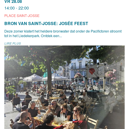
VR 28.08
14:00 - 22:00
PLACE SAINT-JOSSE
BRON VAN SAINT-JOSSE: JOSÉE FEEST
Deze zomer klatert het heldere bronwater dat onder de Pacifictoren stroomt
tot in het Liedekerpark. Ontdek een...
LIRE PLUS