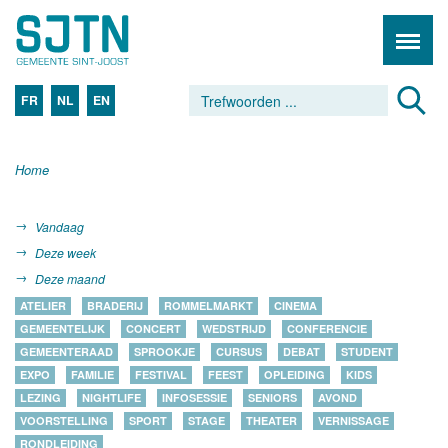
FR
NL
EN
Home
Vandaag
Deze week
Deze maand
ATELIER
BRADERIJ
ROMMELMARKT
CINEMA
GEMEENTELIJK
CONCERT
WEDSTRIJD
CONFERENCIE
GEMEENTERAAD
SPROOKJE
CURSUS
DEBAT
STUDENT
EXPO
FAMILIE
FESTIVAL
FEEST
OPLEIDING
KIDS
LEZING
NIGHTLIFE
INFOSESSIE
SENIORS
AVOND
VOORSTELLING
SPORT
STAGE
THEATER
VERNISSAGE
RONDLEIDING