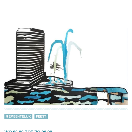
GEMEENTELIJK
FEEST
WO 26.08
TOT
ZO 30.08