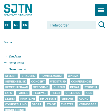
FR
NL
EN
Home
Vandaag
Deze week
Deze maand
ATELIER
BRADERIJ
ROMMELMARKT
CINEMA
GEMEENTELIJK
CONCERT
WEDSTRIJD
CONFERENCIE
GEMEENTERAAD
SPROOKJE
CURSUS
DEBAT
STUDENT
EXPO
FAMILIE
FESTIVAL
FEEST
OPLEIDING
KIDS
LEZING
NIGHTLIFE
INFOSESSIE
SENIORS
AVOND
VOORSTELLING
SPORT
STAGE
THEATER
VERNISSAGE
RONDLEIDING