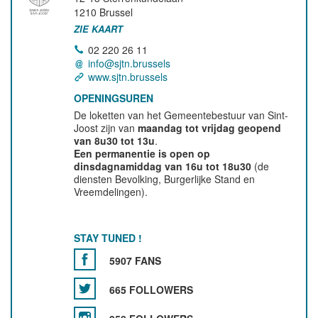
1210
Brussel
ZIE KAART
02 220 26 11
info@sjtn.brussels
www.sjtn.brussels
OPENINGSUREN
De loketten van het Gemeentebestuur van Sint-
Joost zijn van
maandag tot vrijdag geopend
van 8u30 tot 13u
.
Een permanentie is open op
dinsdagnamiddag van 16u tot 18u30
(de
diensten Bevolking, Burgerlijke Stand en
Vreemdelingen).
STAY TUNED !
5907 FANS
665 FOLLOWERS