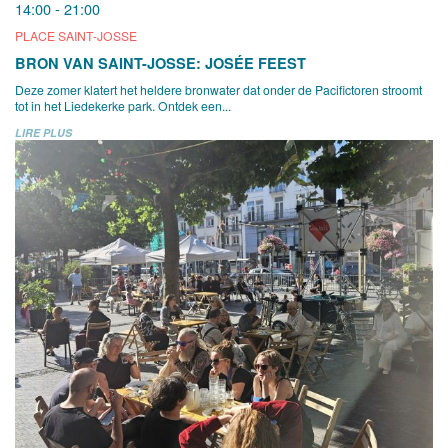
14:00 - 21:00
PLACE SAINT-JOSSE
BRON VAN SAINT-JOSSE: JOSÉE FEEST
Deze zomer klatert het heldere bronwater dat onder de Pacifictoren stroomt
tot in het Liedekerke park. Ontdek een...
LIRE PLUS