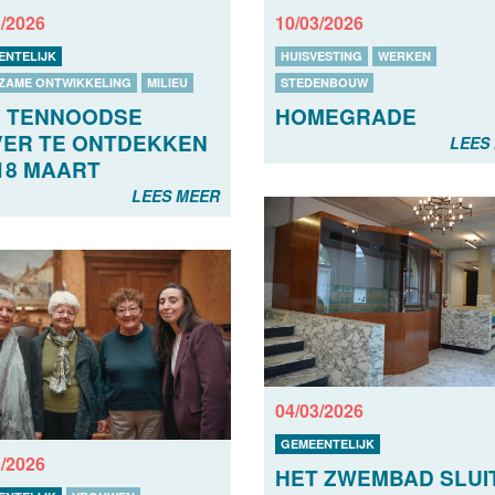
3/2026
10/03/2026
ENTELIJK
HUISVESTING
WERKEN
ZAME ONTWIKKELING
MILIEU
STEDENBOUW
 TENNOODSE
HOMEGRADE
VER TE ONTDEKKEN
LEES
18 MAART
LEES MEER
04/03/2026
GEMEENTELIJK
3/2026
HET ZWEMBAD SLUI