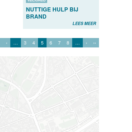
VEILIGHEID
NUTTIGE HULP BIJ
BRAND
LEES MEER
‹
…
3
4
5
6
7
8
…
›
››