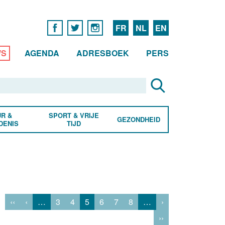
FR
NL
EN
WS
AGENDA
ADRESBOEK
PERS
R &
SPORT & VRIJE
GEZONDHEID
DENIS
TIJD
‹‹
‹
…
3
4
5
6
7
8
…
›
››