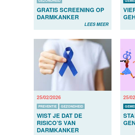
GEZONDHEID
GEME
GRATIS SCREENING OP
VIE
DARMKANKER
GEH
LEES MEER
25/02/2026
25/0
PREVENTIE
GEZONDHEID
GEME
WIST JE DAT DE
STA
RISICO’S VAN
GE
DARMKANKER