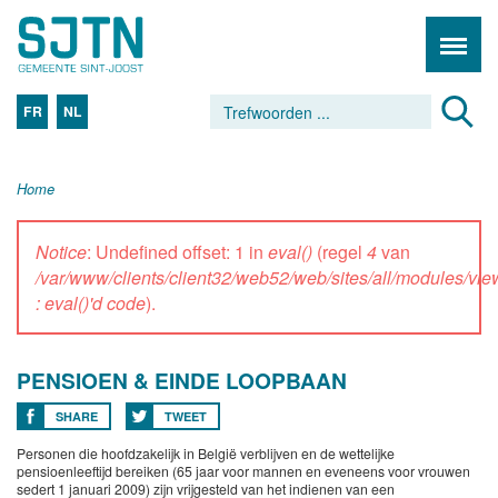
FR
NL
Home
Notice
: Undefined offset: 1 in
eval()
(regel
4
van
/var/www/clients/client32/web52/web/sites/all/modules/vi
: eval()'d code
).
PENSIOEN & EINDE LOOPBAAN
SHARE
TWEET
Personen die hoofdzakelijk in België verblijven en de wettelijke
pensioenleeftijd bereiken (65 jaar voor mannen en eveneens voor vrouwen
sedert 1 januari 2009) zijn vrijgesteld van het indienen van een