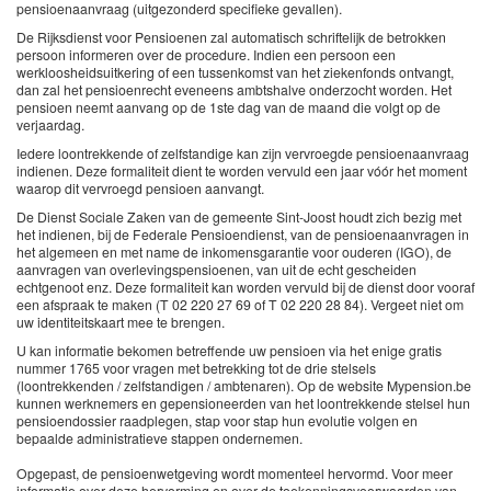
pensioenaanvraag (uitgezonderd specifieke gevallen).
De Rijksdienst voor Pensioenen zal automatisch schriftelijk de betrokken
persoon informeren over de procedure. Indien een persoon een
werkloosheidsuitkering of een tussenkomst van het ziekenfonds ontvangt,
dan zal het pensioenrecht eveneens ambtshalve onderzocht worden. Het
pensioen neemt aanvang op de 1ste dag van de maand die volgt op de
verjaardag.
Iedere loontrekkende of zelfstandige kan zijn vervroegde pensioenaanvraag
indienen. Deze formaliteit dient te worden vervuld een jaar vóór het moment
waarop dit vervroegd pensioen aanvangt.
De Dienst Sociale Zaken van de gemeente Sint-Joost houdt zich bezig met
het indienen, bij de Federale Pensioendienst, van de pensioenaanvragen in
het algemeen en met name de inkomensgarantie voor ouderen (IGO), de
aanvragen van overlevingspensioenen, van uit de echt gescheiden
echtgenoot enz. Deze formaliteit kan worden vervuld bij de dienst door vooraf
een afspraak te maken (T 02 220 27 69 of T 02 220 28 84). Vergeet niet om
uw identiteitskaart mee te brengen.
U kan informatie bekomen betreffende uw pensioen via het enige gratis
nummer 1765 voor vragen met betrekking tot de drie stelsels
(loontrekkenden / zelfstandigen / ambtenaren). Op de website Mypension.be
kunnen werknemers en gepensioneerden van het loontrekkende stelsel hun
pensioendossier raadplegen, stap voor stap hun evolutie volgen en
bepaalde administratieve stappen ondernemen.
Opgepast, de pensioenwetgeving wordt momenteel hervormd. Voor meer
informatie over deze hervorming en over de toekenningsvoorwaarden van