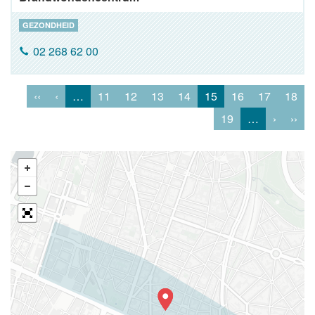
GEZONDHEID
02 268 62 00
‹‹
‹
…
11
12
13
14
15
16
17
18
19
…
›
››