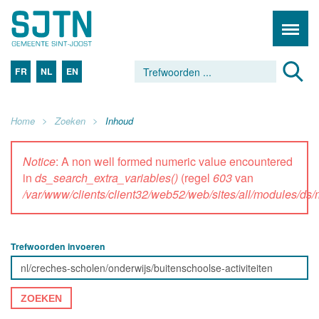
FR
NL
EN
Home
Zoeken
Inhoud
Notice
: A non well formed numeric value encountered
in
ds_search_extra_variables()
(regel
603
van
/var/www/clients/client32/web52/web/sites/all/modules/d
Trefwoorden invoeren
ZOEKEN