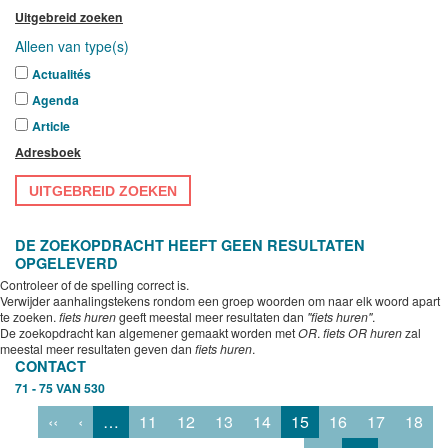
Uitgebreid zoeken
Alleen van type(s)
Actualités
Agenda
Article
Adresboek
UITGEBREID ZOEKEN
DE ZOEKOPDRACHT HEEFT GEEN RESULTATEN
OPGELEVERD
Controleer of de spelling correct is.
Verwijder aanhalingstekens rondom een groep woorden om naar elk woord apart
te zoeken.
fiets huren
geeft meestal meer resultaten dan
"fiets huren"
.
De zoekopdracht kan algemener gemaakt worden met
OR
.
fiets OR huren
zal
meestal meer resultaten geven dan
fiets huren
.
CONTACT
71 - 75 VAN 530
‹‹
‹
…
11
12
13
14
15
16
17
18