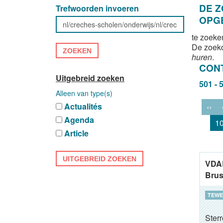
DE 
Trefwoorden invoeren
OPG
te zoeke
De zoek
ZOEKEN
huren
.
CON
Uitgebreid zoeken
501 - 
Alleen van type(s)
Actualités
‹‹
Agenda
1
Article
UITGEBREID ZOEKEN
VDAB
Brus
TEWE
Ster