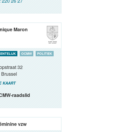
 220 26 27
nique Maron
ENTELIJK
OCMW
POLITIEK
opstraat 32
Brussel
E KAART
CMW-raadslid
féminine vzw