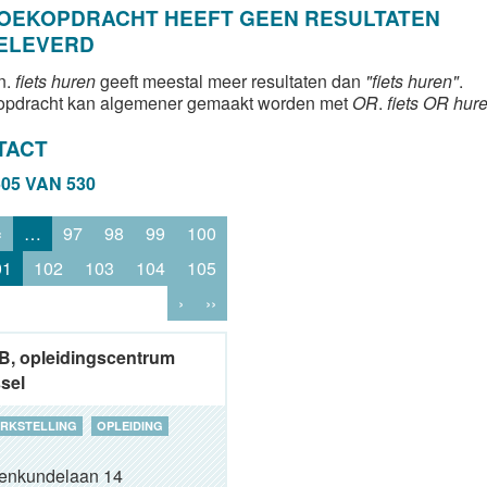
ZOEKOPDRACHT HEEFT GEEN RESULTATEN
ELEVERD
n.
fiets huren
geeft meestal meer resultaten dan
"fiets huren"
.
opdracht kan algemener gemaakt worden met
OR
.
fiets OR hur
TACT
505 VAN 530
‹
…
97
98
99
100
01
102
103
104
105
›
››
, opleidingscentrum
sel
RKSTELLING
OPLEIDING
renkundelaan 14