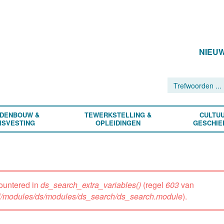
NIEU
DENBOUW &
TEWERKSTELLING &
CULTUU
ISVESTING
OPLEIDINGEN
GESCHIE
ountered in
ds_search_extra_variables()
(regel
603
van
all/modules/ds/modules/ds_search/ds_search.module
).