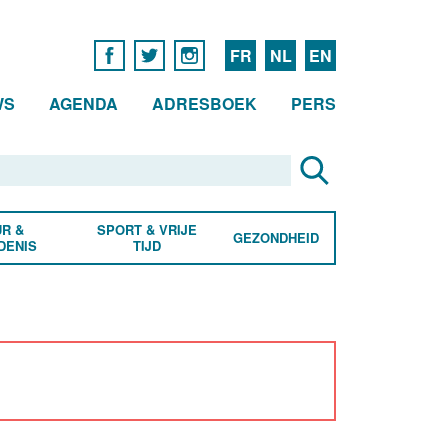
FR
NL
EN
WS
AGENDA
ADRESBOEK
PERS
R &
SPORT & VRIJE
GEZONDHEID
DENIS
TIJD