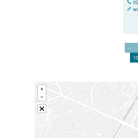
02
ww
‹‹
1