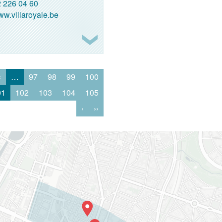
 226 04 60
w.villaroyale.be
‹
…
97
98
99
100
01
102
103
104
105
›
››