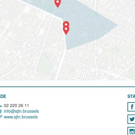
ODE
STA
02 220 26 11
info@sjtn.brussels
www.sjtn.brussels