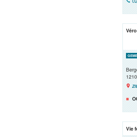
02
Véro
GEME
Berg
1210
ZI
O
Vie 