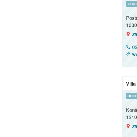
VERE
Posts
1030
ZI
02
ww
Vill
HOTE
Koni
1210
ZI