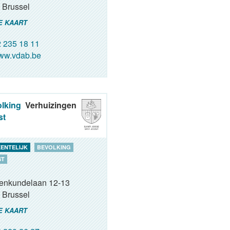
Brussel
E KAART
 235 18 11
ww.vdab.be
lking
Verhuizingen
st
ENTELIJK
BEVOLKING
ST
renkundelaan 12-13
Brussel
E KAART