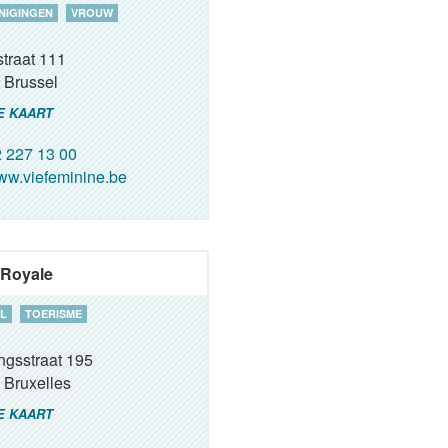
NIGINGEN
VROUW
traat 111
Brussel
E KAART
 227 13 00
w.viefeminine.be
a Royale
L
TOERISME
ngsstraat 195
Bruxelles
E KAART