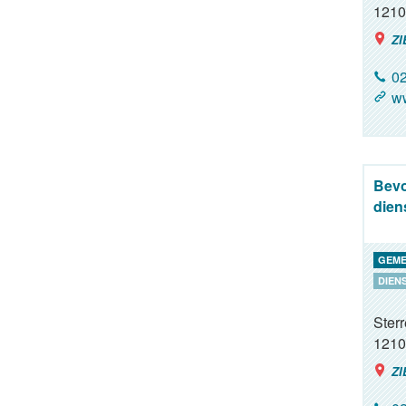
1210
ZI
02
w
Bevo
dien
GEME
DIEN
Ster
1210
ZI