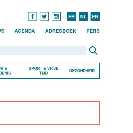
FR
NL
EN
WS
AGENDA
ADRESBOEK
PERS
R &
SPORT & VRIJE
GEZONDHEID
DENIS
TIJD