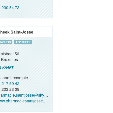
 230 54 73
heek Saint-Josse
NDHEID
APOTHEEK
mtstraat 56
Bruxelles
E KAART
stiane Lecompte
 217 50 42
 223 23 29
armacie.saintjosse@skynet.be
w.pharmaciesaintjosse.com