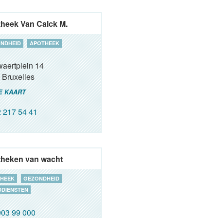
heek Van Calck M.
NDHEID
APOTHEEK
aertplein 14
Bruxelles
E KAART
 217 54 41
heken van wacht
HEEK
GEZONDHEID
DIENSTEN
03 99 000