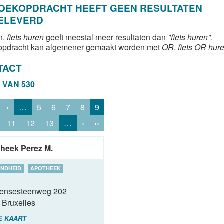
ZOEKOPDRACHT HEEFT GEEN RESULTATEN
ELEVERD
n.
fiets huren
geeft meestal meer resultaten dan
"fiets huren"
.
opdracht kan algemener gemaakt worden met
OR
.
fiets OR hur
TACT
5 VAN 530
‹
…
5
6
7
8
9
11
12
13
…
›
››
heek Perez M.
NDHEID
APOTHEEK
ensesteenweg 202
Bruxelles
E KAART