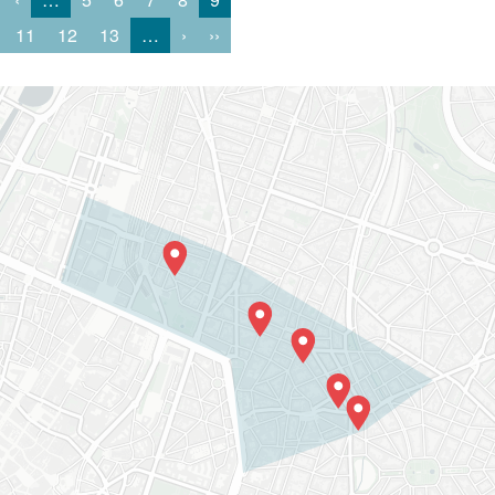
11
12
13
…
›
››