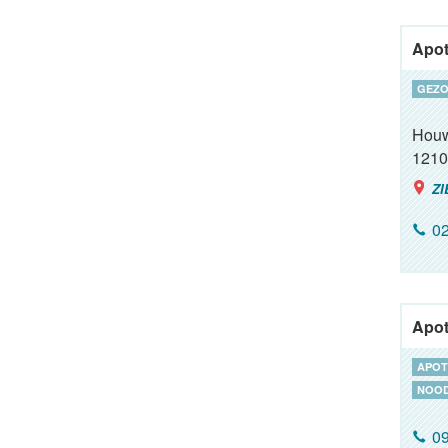
Apot
GEZO
Houw
1210
ZI
02
Apot
APOT
NOOD
09