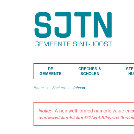
DE
CRÈCHES &
STE
GEMEENTE
SCHOLEN
HU
Home
Zoeken
Inhoud
Notice
: A non well formed numeric value enc
/var/www/clients/client32/web52/web/sites/