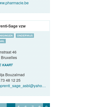
ww.pharmacie.be
enti-Sage vzw
NIGINGEN
ONDERWIJS
AAL
nstraat 46
Bruxelles
E KAART
ija Bouzalmad
73 48 12 25
prenti_sage_asbl@yahoo.fr
‹
…
5
6
7
8
9