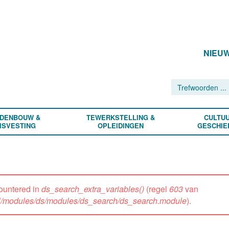
NIEU
DENBOUW &
TEWERKSTELLING &
CULTUU
ISVESTING
OPLEIDINGEN
GESCHIE
ountered in
ds_search_extra_variables()
(regel
603
van
all/modules/ds/modules/ds_search/ds_search.module
).