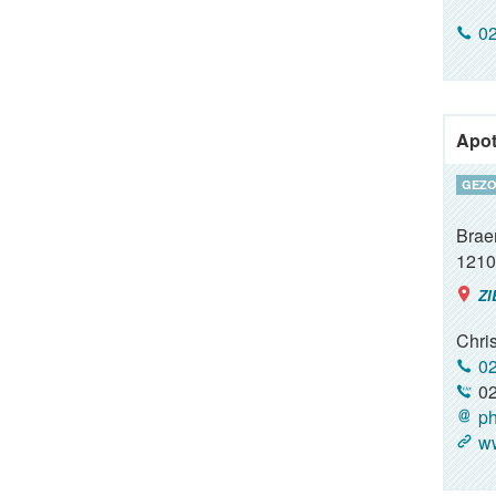
02
Apot
GEZO
Brae
1210
ZI
Chri
02
02
ph
ww