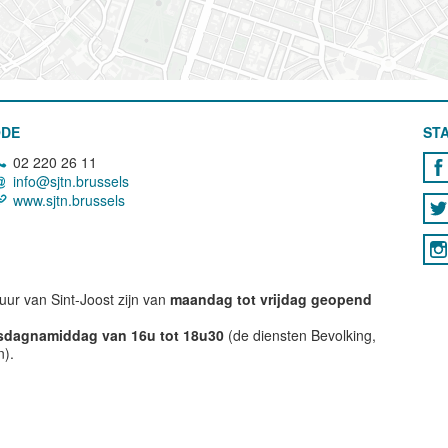
ODE
STA
02 220 26 11
info@sjtn.brussels
www.sjtn.brussels
ur van Sint-Joost zijn van
maandag tot vrijdag geopend
nsdagnamiddag van 16u tot 18u30
(de diensten Bevolking,
n).