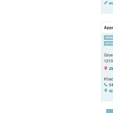
w
Appr
VERE
SOCI
Groe
1210
ZI
Khad
04
ap
‹‹