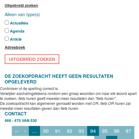
Uitgebreid zoeken
Alleen van type(s)
Actualités
Agenda
Article
Adresboek
UITGEBREID ZOEKEN
DE ZOEKOPDRACHT HEEFT GEEN RESULTATEN
OPGELEVERD
Controleer of de spelling correct is.
Verwijder aanhalingstekens rondom een groep woorden om naar elk woord apart
te zoeken.
fiets huren
geeft meestal meer resultaten dan
"fiets huren"
.
De zoekopdracht kan algemener gemaakt worden met
OR
.
fiets OR huren
zal
meestal meer resultaten geven dan
fiets huren
.
CONTACT
466 - 470 VAN 530
‹‹
‹
…
90
91
92
93
94
95
96
97