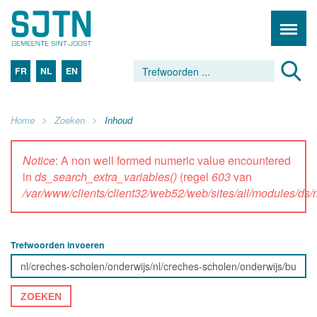
FR
NL
EN
Home
Zoeken
Inhoud
Notice
: A non well formed numeric value encountered
in
ds_search_extra_variables()
(regel
603
van
/var/www/clients/client32/web52/web/sites/all/modules/d
Trefwoorden invoeren
ZOEKEN