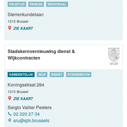
VRIJETIJD
PARKEN
REGIONAAL
Sterrenkundelaan
1210
Brussel
ZIE KAART
Stadskernvernieuwing dienst &
Wijkcontracten
GEMEENTELIJK
WIJK
DIENST
STEDENBOUW
Koningsstraat 284
1210
Brussel
ZIE KAART
Sergio Vallier Peeters
02 220 27 34
sru@sjtn.brussels