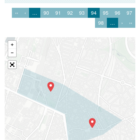
‹‹
‹
…
90
91
92
93
94
95
96
97
98
…
›
››