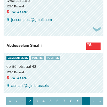
Dwarsstraat 21
1210
Brussel
ZIE KAART
joscompost@gmail.com
Abdesselam Smahi
GEMEENTELIJK
POLITIE
POLITIEK
de Bériotstraat 48
1210
Brussel
ZIE KAART
asmahi@sjtn.brussels
‹‹
‹
1
2
3
4
5
6
7
8
9
…
›
››