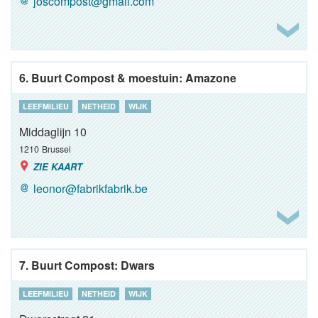
joscompost@gmail.com
6. Buurt Compost & moestuin: Amazone
LEEFMILIEU
NETHEID
WIJK
Middaglijn 10
1210
Brussel
ZIE KAART
leonor@fabrikfabrik.be
7. Buurt Compost: Dwars
LEEFMILIEU
NETHEID
WIJK