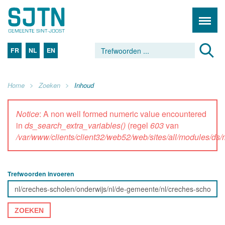
FR
NL
EN
Home
Zoeken
Inhoud
Notice
: A non well formed numeric value encountered
in
ds_search_extra_variables()
(regel
603
van
/var/www/clients/client32/web52/web/sites/all/modules/d
Trefwoorden invoeren
ZOEKEN