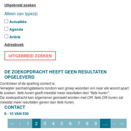
Uitgebreid zoeken
Alleen van type(s)
Actualités
Agenda
Article
Adresboek
UITGEBREID ZOEKEN
DE ZOEKOPDRACHT HEEFT GEEN RESULTATEN
OPGELEVERD
Controleer of de spelling correct is.
Verwijder aanhalingstekens rondom een groep woorden om naar elk woord apart
te zoeken.
fiets huren
geeft meestal meer resultaten dan
"fiets huren"
.
De zoekopdracht kan algemener gemaakt worden met
OR
.
fiets OR huren
zal
meestal meer resultaten geven dan
fiets huren
.
CONTACT
6 - 10 VAN 530
‹‹
‹
1
2
3
4
5
6
7
8
9
…
›
››