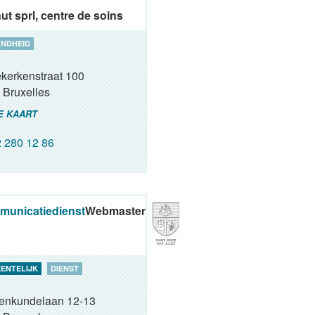
ut sprl, centre de soins
NDHEID
kerkenstraat 100
Bruxelles
E KAART
 280 12 86
unicatiedienst
Webmaster
ENTELIJK
DIENST
renkundelaan 12-13