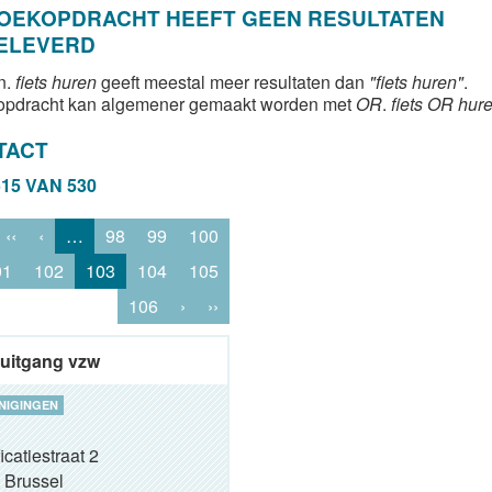
ZOEKOPDRACHT HEEFT GEEN RESULTATEN
ELEVERD
n.
fiets huren
geeft meestal meer resultaten dan
"fiets huren"
.
opdracht kan algemener gemaakt worden met
OR
.
fiets OR hur
TACT
515 VAN 530
‹‹
‹
…
98
99
100
01
102
103
104
105
106
›
››
uitgang vzw
NIGINGEN
icatiestraat 2
Brussel