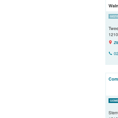
Waln
GEZO
Twee
1210
ZI
02
Comm
GEME
Ster