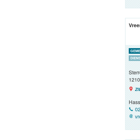
Vree
GEME
DIEN
Ster
1210
ZI
Hass
02
vr