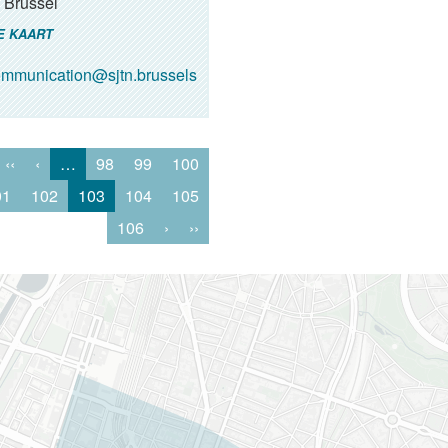
Brussel
E KAART
mmunication@sjtn.brussels
‹‹
‹
…
98
99
100
01
102
103
104
105
106
›
››