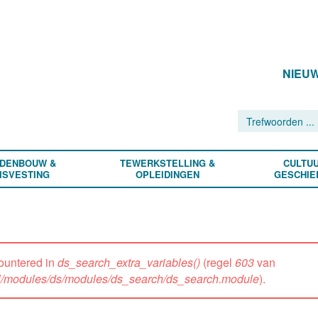
NIEU
DENBOUW &
TEWERKSTELLING &
CULTUU
ISVESTING
OPLEIDINGEN
GESCHIE
ountered in
ds_search_extra_variables()
(regel
603
van
all/modules/ds/modules/ds_search/ds_search.module
).