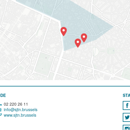
ODE
STA
02 220 26 11
info@sjtn.brussels
www.sjtn.brussels