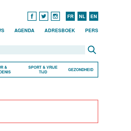
FR
NL
EN
WS
AGENDA
ADRESBOEK
PERS
R &
SPORT & VRIJE
GEZONDHEID
DENIS
TIJD