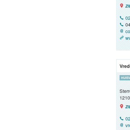
ZI
02
04
co
ww
Vred
HUIS
Ster
1210
ZI
02
vr