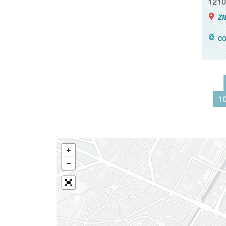
1210
ZI
co
1