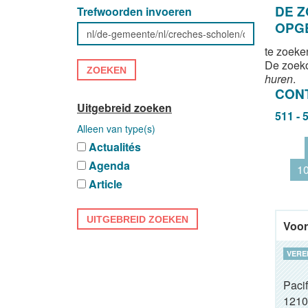
DE 
Trefwoorden invoeren
OPG
te zoeke
De zoek
ZOEKEN
huren
.
CON
Uitgebreid zoeken
511 - 
Alleen van type(s)
Actualités
Agenda
1
Article
UITGEBREID ZOEKEN
Voor
VERE
Pacif
1210