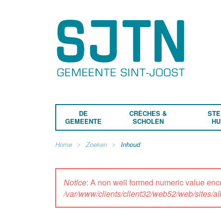
DE
CRÈCHES &
STE
GEMEENTE
SCHOLEN
HU
Home
Zoeken
Inhoud
Notice
: A non well formed numeric value enc
/var/www/clients/client32/web52/web/sites/