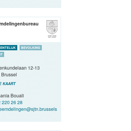
mdelingenbureau
ENTELIJK
BEVOLKING
ST
renkundelaan 12-13
Brussel
E KAART
ania Bouali
 220 26 28
eemdelingen@sjtn.brussels