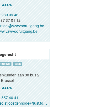
E KAART
 280 09 46
87 37 01 12
ntact@vzwvooruitgang.be
w.vzwvooruitgang.be
egerecht
VESTING
WIJK
renkundenlaan 30 bus 2
Brussel
E KAART
 557 40 41
ed.stjoosttennode@just.fgov.be