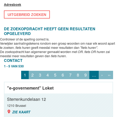
Adresboek
UITGEBREID ZOEKEN
DE ZOEKOPDRACHT HEEFT GEEN RESULTATEN
OPGELEVERD
Controleer of de spelling correct is.
Verwijder aanhalingstekens rondom een groep woorden om naar elk woord apart
te zoeken.
fiets huren
geeft meestal meer resultaten dan
"fiets huren"
.
De zoekopdracht kan algemener gemaakt worden met
OR
.
fiets OR huren
zal
meestal meer resultaten geven dan
fiets huren
.
CONTACT
1 - 5 VAN 530
1
2
3
4
5
6
7
8
9
…
›
››
"e-governement" Loket
Sterrenkundelaan 12
1210
Brussel
ZIE KAART