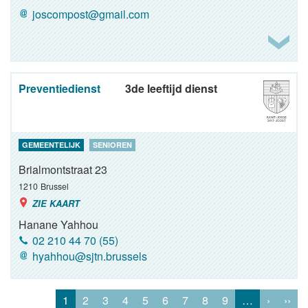
joscompost@gmail.com
Preventiedienst
3de leeftijd dienst
GEMEENTELIJK
SENIOREN
Brialmontstraat 23
1210
Brussel
ZIE KAART
Hanane Yahhou
02 210 44 70 (55)
hyahhou@sjtn.brussels
1
2
3
4
5
6
7
8
9
…
›
››