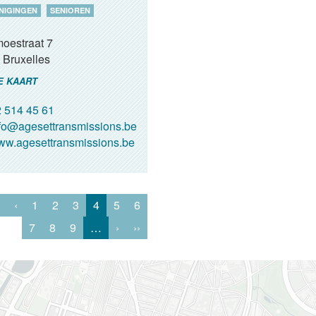
NIGINGEN
SENIOREN
oestraat 7
Bruxelles
E KAART
 514 45 61
fo@agesettransmissions.be
w.agesettransmissions.be
‹
1
2
3
4
5
6
7
8
9
…
›
››