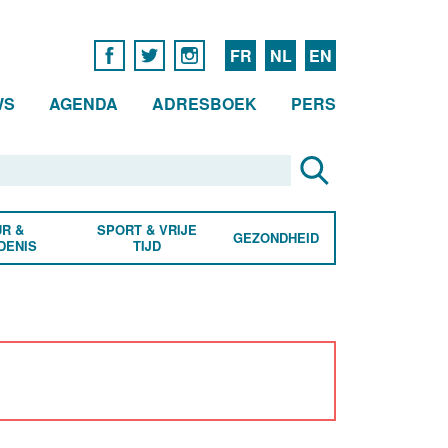
FR
NL
EN
WS
AGENDA
ADRESBOEK
PERS
R &
SPORT & VRIJE
GEZONDHEID
DENIS
TIJD