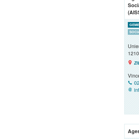
Soci
(AIS
GEME
SOCI
Unies
1210
ZI
Vinc
02
in
Ages