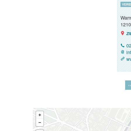
VERE
Warm
1210
ZI
02
in
ww
‹‹