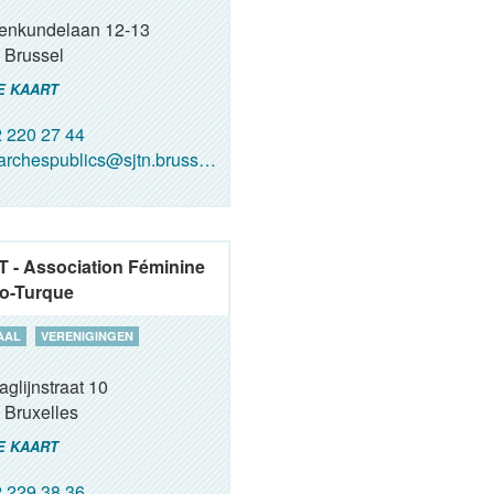
renkundelaan 12-13
Brussel
E KAART
 220 27 44
rchespublics@sjtn.brussels
 - Association Féminine
o-Turque
AAL
VERENIGINGEN
glijnstraat 10
Bruxelles
E KAART
 229 38 36