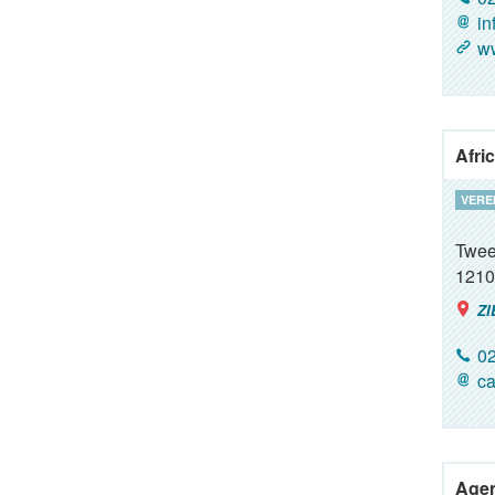
in
ww
Afri
VERE
Twee
1210
ZI
02
c
Agen