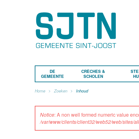
DE
CRÈCHES &
STE
GEMEENTE
SCHOLEN
HU
Home
Zoeken
Inhoud
Notice
: A non well formed numeric value enc
/var/www/clients/client32/web52/web/sites/