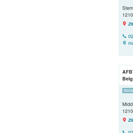
Ster
1210
ZI
02
ma
AFBT
Belg
SOCI
Midda
1210
ZI
02