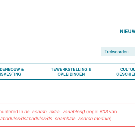
NIEU
DENBOUW &
TEWERKSTELLING &
CULTUU
ISVESTING
OPLEIDINGEN
GESCHIE
ountered in
ds_search_extra_variables()
(regel
603
van
all/modules/ds/modules/ds_search/ds_search.module
).