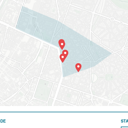
ODE
STA