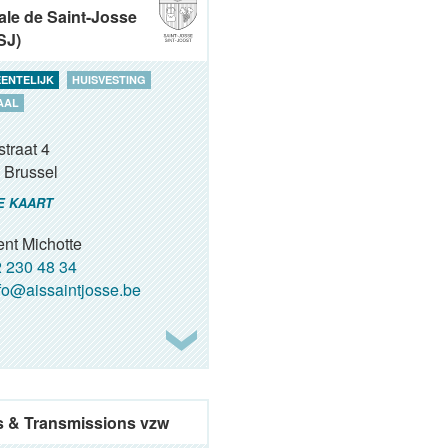
ale de Saint-Josse
SJ)
ENTELIJK
HUISVESTING
AAL
traat 4
Brussel
E KAART
ent Michotte
 230 48 34
fo@aissaintjosse.be
 & Transmissions vzw