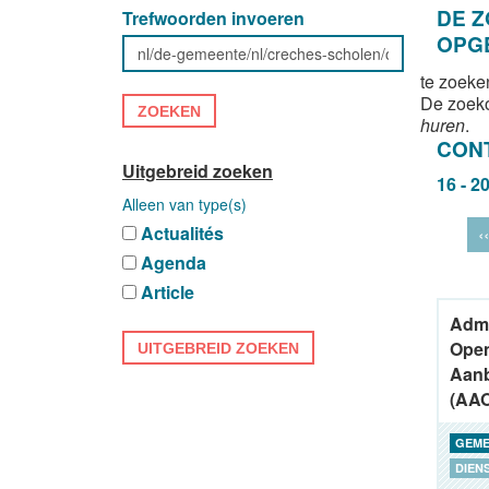
DE 
Trefwoorden invoeren
OPG
te zoeke
De zoek
ZOEKEN
huren
.
CON
Uitgebreid zoeken
16 - 2
Alleen van type(s)
Actualités
‹‹
Agenda
Article
Admi
Ope
UITGEBREID ZOEKEN
Aanb
(AA
GEME
DIEN