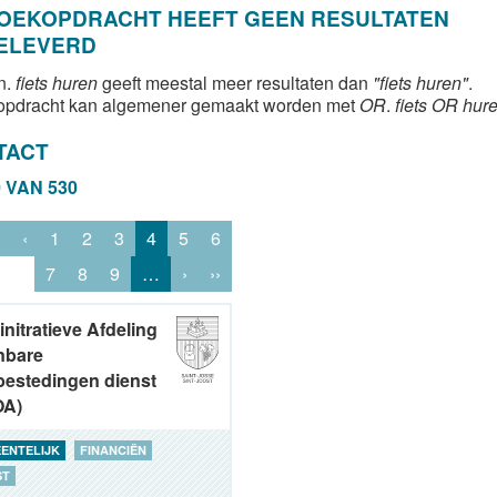
ZOEKOPDRACHT HEEFT GEEN RESULTATEN
ELEVERD
n.
fiets huren
geeft meestal meer resultaten dan
"fiets huren"
.
opdracht kan algemener gemaakt worden met
OR
.
fiets OR hur
TACT
0 VAN 530
‹
1
2
3
4
5
6
7
8
9
…
›
››
nitratieve Afdeling
nbare
estedingen dienst
OA)
ENTELIJK
FINANCIËN
ST