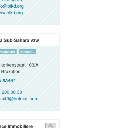
fo@btkd.org
w.btkd.org
ca Sub-Sahara vzw
NIGINGEN
SOCIAAL
kerkenstraat 103/A
Bruxelles
E KAART
 280 00 38
am43@hotmail.com
ce Immobilière