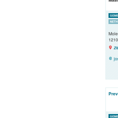
GEME
NETH
Mole
1210
ZI
j
Prev
GEME