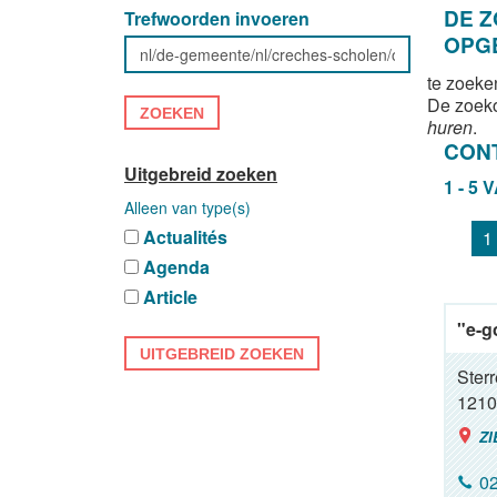
DE 
Trefwoorden invoeren
OPG
te zoeke
De zoek
ZOEKEN
huren
.
CON
Uitgebreid zoeken
1 - 5 
Alleen van type(s)
Actualités
1
Agenda
Article
"e-g
UITGEBREID ZOEKEN
Ster
1210
ZI
02