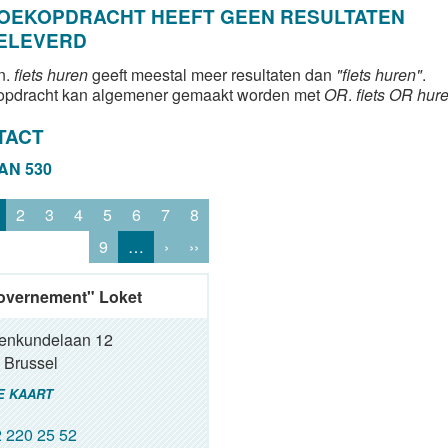
ZOEKOPDRACHT HEEFT GEEN RESULTATEN
ELEVERD
n.
fiets huren
geeft meestal meer resultaten dan
"fiets huren"
.
opdracht kan algemener gemaakt worden met
OR
.
fiets OR hur
TACT
VAN 530
2
3
4
5
6
7
8
9
…
›
››
overnement" Loket
renkundelaan 12
Brussel
E KAART
 220 25 52