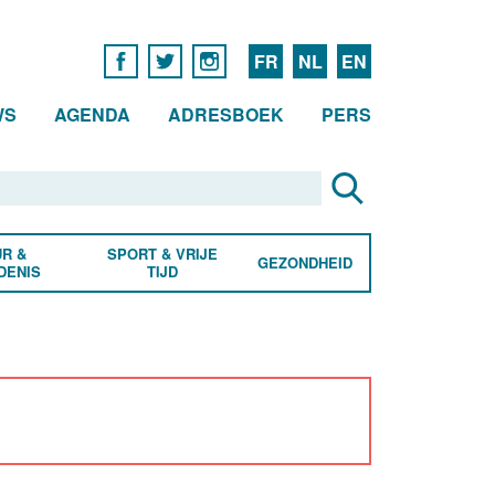
FR
NL
EN
WS
AGENDA
ADRESBOEK
PERS
R &
SPORT & VRIJE
GEZONDHEID
DENIS
TIJD