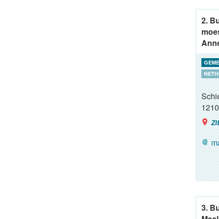
2. B
moes
Anne
GEME
NETH
Schie
1210
ZI
ma
3. B
Maal