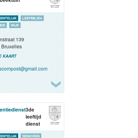
ENTELIJK
LEEFMILIEU
EID
WIJK
nstraat 139
Bruxelles
E KAART
oscompost@gmail.com
entiedienst
3de
leeftijd
dienst
ENTELIJK
SENIOREN