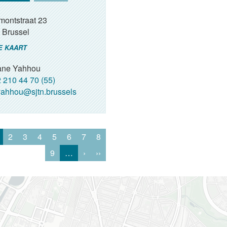
montstraat 23
Brussel
E KAART
ne Yahhou
 210 44 70 (55)
ahhou@sjtn.brussels
2
3
4
5
6
7
8
9
…
›
››