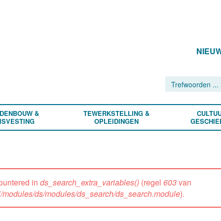
NIEU
DENBOUW &
TEWERKSTELLING &
CULTUU
ISVESTING
OPLEIDINGEN
GESCHIE
ountered in
ds_search_extra_variables()
(regel
603
van
all/modules/ds/modules/ds_search/ds_search.module
).