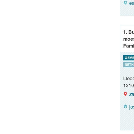
ea
1. B
moes
Fami
GEME
NETH
Lied
1210
ZI
j