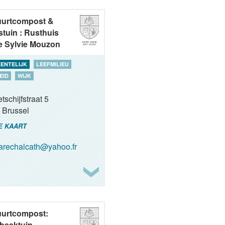
uurtcompost &
tuin : Rusthuis
 Sylvie Mouzon
ENTELIJK
LEEFMILIEU
EID
WIJK
tschijfstraat 5
Brussel
E KAART
rechalcath@yahoo.fr
uurtcompost:
beektuin