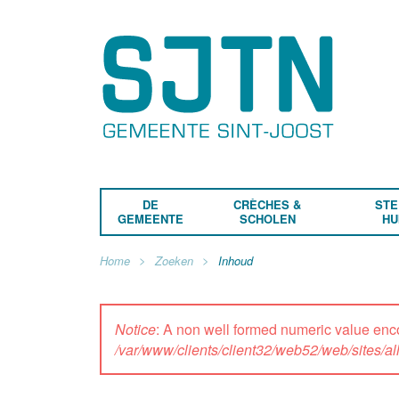
DE
CRÈCHES &
STE
GEMEENTE
SCHOLEN
HU
Home
Zoeken
Inhoud
Notice
: A non well formed numeric value enc
/var/www/clients/client32/web52/web/sites/