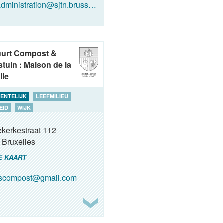
dministration@sjtn.brussels
uurt Compost &
tuin : Maison de la
lle
ENTELIJK
LEEFMILIEU
EID
WIJK
ekerkestraat 112
Bruxelles
E KAART
oscompost@gmail.com