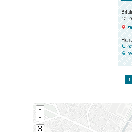
Brial
1210
ZI
Hana
02
hy
1