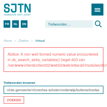
FR
NL
EN
Home
Zoeken
Inhoud
Notice
: A non well formed numeric value encountered
in
ds_search_extra_variables()
(regel
603
van
/var/www/clients/client32/web52/web/sites/all/modules/d
Trefwoorden invoeren
ZOEKEN