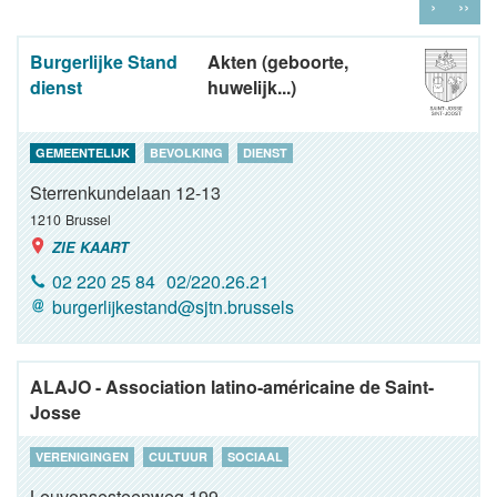
›
››
Burgerlijke Stand
Akten (geboorte,
dienst
huwelijk...)
GEMEENTELIJK
BEVOLKING
DIENST
Sterrenkundelaan 12-13
1210
Brussel
ZIE KAART
02 220 25 84
02/220.26.21
burgerlijkestand@sjtn.brussels
ALAJO - Association latino-américaine de Saint-
Josse
VERENIGINGEN
CULTUUR
SOCIAAL
Leuvensesteenweg 199