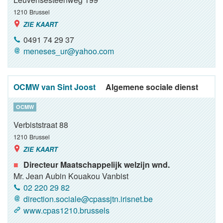
1210
Brussel
ZIE KAART
0491 74 29 37
meneses_ur@yahoo.com
OCMW van Sint Joost
Algemene sociale dienst
OCMW
Verbiststraat 88
1210
Brussel
ZIE KAART
Directeur Maatschappelijk welzijn wnd.
Mr. Jean Aubin Kouakou Vanbist
02 220 29 82
direction.sociale@cpassjtn.irisnet.be
www.cpas1210.brussels