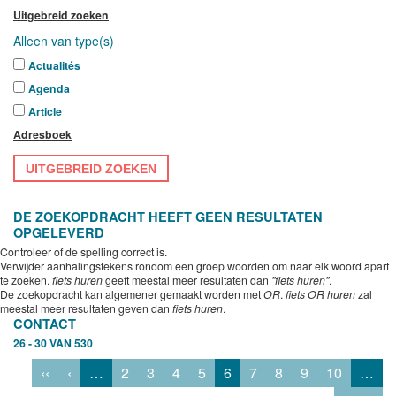
Uitgebreid zoeken
Alleen van type(s)
Actualités
Agenda
Article
Adresboek
UITGEBREID ZOEKEN
DE ZOEKOPDRACHT HEEFT GEEN RESULTATEN
OPGELEVERD
Controleer of de spelling correct is.
Verwijder aanhalingstekens rondom een groep woorden om naar elk woord apart
te zoeken.
fiets huren
geeft meestal meer resultaten dan
"fiets huren"
.
De zoekopdracht kan algemener gemaakt worden met
OR
.
fiets OR huren
zal
meestal meer resultaten geven dan
fiets huren
.
CONTACT
26 - 30 VAN 530
‹‹
‹
…
2
3
4
5
6
7
8
9
10
…