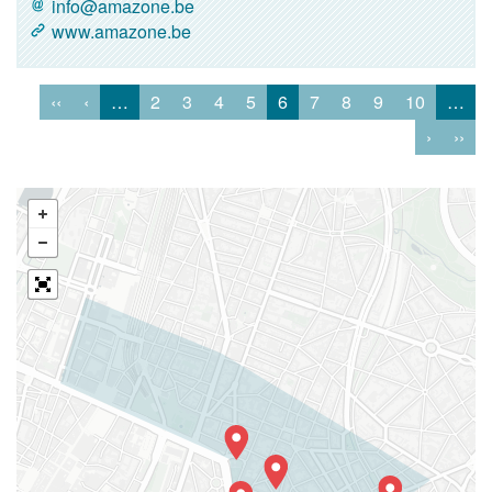
info@amazone.be
www.amazone.be
‹‹
‹
…
2
3
4
5
6
7
8
9
10
…
›
››