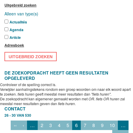
Uitgebreid zoeken
Alleen van type(s)
Actualités
Agenda
Article
Adresboek
UITGEBREID ZOEKEN
DE ZOEKOPDRACHT HEEFT GEEN RESULTATEN
OPGELEVERD
Controleer of de spelling correct is.
Verwijder aanhalingstekens rondom een groep woorden om naar elk woord apart
te zoeken.
fiets huren
geeft meestal meer resultaten dan
"fiets huren"
.
De zoekopdracht kan algemener gemaakt worden met
OR
.
fiets OR huren
zal
meestal meer resultaten geven dan
fiets huren
.
CONTACT
26 - 30 VAN 530
‹‹
‹
…
2
3
4
5
6
7
8
9
10
…