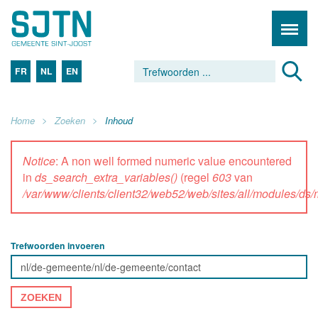
FR
NL
EN
Home
Zoeken
Inhoud
Notice
: A non well formed numeric value encountered
in
ds_search_extra_variables()
(regel
603
van
/var/www/clients/client32/web52/web/sites/all/modules/d
Trefwoorden invoeren
ZOEKEN