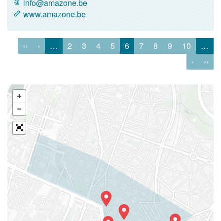
info@amazone.be
www.amazone.be
‹‹
‹
…
2
3
4
5
6
7
8
9
10
…
›
››