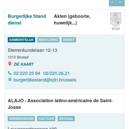
›
››
Burgerlijke Stand
Akten (geboorte,
dienst
huwelijk...)
GEMEENTELIJK
BEVOLKING
DIENST
Sterrenkundelaan 12-13
1210
Brussel
ZIE KAART
02 220 25 84
02/220.26.21
burgerlijkestand@sjtn.brussels
ALAJO - Association latino-américaine de Saint-
Josse
VERENIGINGEN
CULTUUR
SOCIAAL
Leuvensesteenweg 199