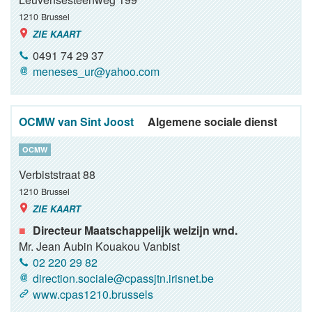
1210
Brussel
ZIE KAART
0491 74 29 37
meneses_ur@yahoo.com
OCMW van Sint Joost
Algemene sociale dienst
OCMW
Verbiststraat 88
1210
Brussel
ZIE KAART
Directeur Maatschappelijk welzijn wnd.
Mr. Jean Aubin Kouakou Vanbist
02 220 29 82
direction.sociale@cpassjtn.irisnet.be
www.cpas1210.brussels