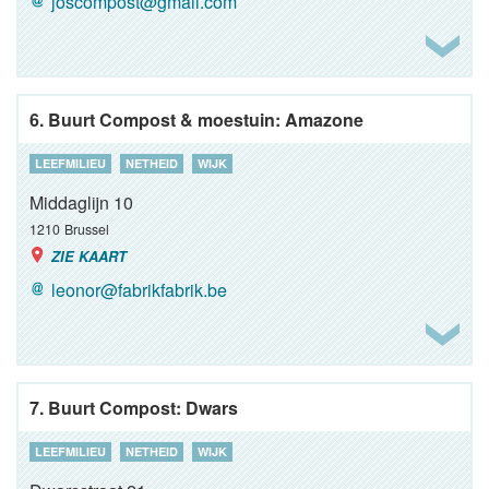
joscompost@gmail.com
6. Buurt Compost & moestuin: Amazone
LEEFMILIEU
NETHEID
WIJK
Middaglijn 10
1210
Brussel
ZIE KAART
leonor@fabrikfabrik.be
7. Buurt Compost: Dwars
LEEFMILIEU
NETHEID
WIJK