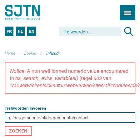
FR
NL
EN
Home
Zoeken
Inhoud
Notice
: A non well formed numeric value encountered
in
ds_search_extra_variables()
(regel
603
van
/var/www/clients/client32/web52/web/sites/all/modules/d
Trefwoorden invoeren
ZOEKEN