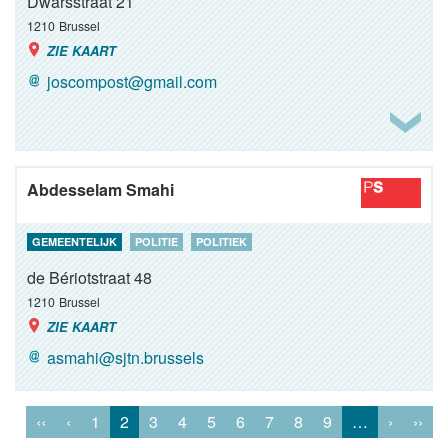
Dwarsstraat 21
1210
Brussel
ZIE KAART
joscompost@gmail.com
Abdesselam Smahi
GEMEENTELIJK
POLITIE
POLITIEK
de Bériotstraat 48
1210
Brussel
ZIE KAART
asmahi@sjtn.brussels
‹‹
‹
1
2
3
4
5
6
7
8
9
…
›
››