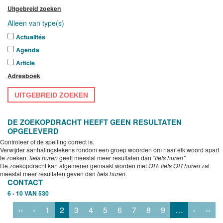
Uitgebreid zoeken
Alleen van type(s)
Actualités
Agenda
Article
Adresboek
UITGEBREID ZOEKEN
DE ZOEKOPDRACHT HEEFT GEEN RESULTATEN
OPGELEVERD
Controleer of de spelling correct is.
Verwijder aanhalingstekens rondom een groep woorden om naar elk woord apart
te zoeken.
fiets huren
geeft meestal meer resultaten dan
"fiets huren"
.
De zoekopdracht kan algemener gemaakt worden met
OR
.
fiets OR huren
zal
meestal meer resultaten geven dan
fiets huren
.
CONTACT
6 - 10 VAN 530
‹‹
‹
1
2
3
4
5
6
7
8
9
…
›
››