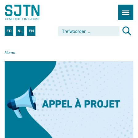
FR
NL
EN
Home