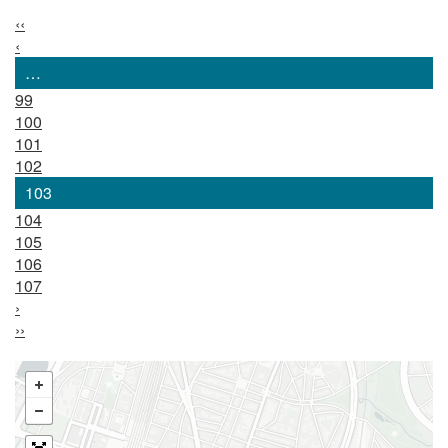
‹‹
‹
…
99
100
101
102
103
104
105
106
107
›
››