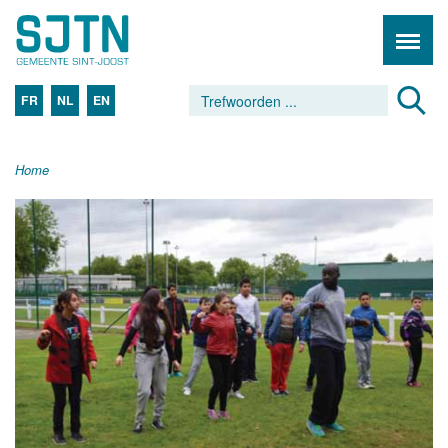
FR
NL
EN
Home