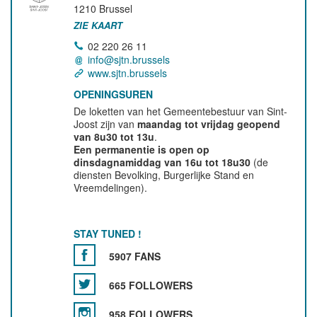
1210
Brussel
ZIE KAART
02 220 26 11
info@sjtn.brussels
www.sjtn.brussels
OPENINGSUREN
De loketten van het Gemeentebestuur van Sint-
Joost zijn van
maandag tot vrijdag geopend
van 8u30 tot 13u
.
Een permanentie is open op
dinsdagnamiddag van 16u tot 18u30
(de
diensten Bevolking, Burgerlijke Stand en
Vreemdelingen).
STAY TUNED !
5907 FANS
665 FOLLOWERS
958 FOLLOWERS