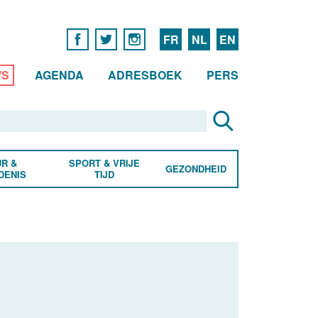
FR
NL
EN
WS
AGENDA
ADRESBOEK
PERS
R &
SPORT & VRIJE
GEZONDHEID
DENIS
TIJD