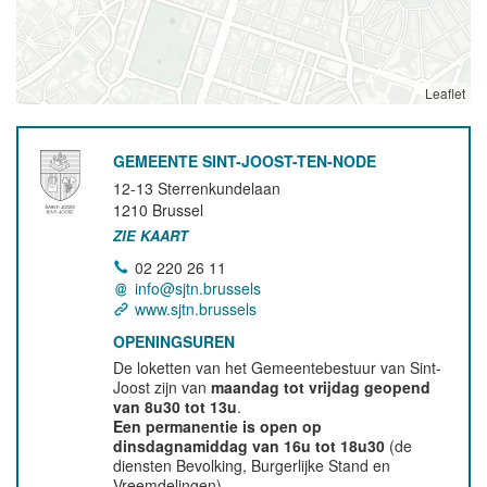
Leaflet
GEMEENTE SINT-JOOST-TEN-NODE
12-13 Sterrenkundelaan
1210
Brussel
ZIE KAART
02 220 26 11
info@sjtn.brussels
www.sjtn.brussels
OPENINGSUREN
De loketten van het Gemeentebestuur van Sint-
Joost zijn van
maandag tot vrijdag geopend
van 8u30 tot 13u
.
Een permanentie is open op
dinsdagnamiddag van 16u tot 18u30
(de
diensten Bevolking, Burgerlijke Stand en
Vreemdelingen).