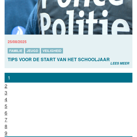
25/08/2025
FAMILIE
JEUGD
VEILIGHEID
TIPS VOOR DE START VAN HET SCHOOLJAAR
LEES MEER
1
2
3
4
5
6
7
8
9