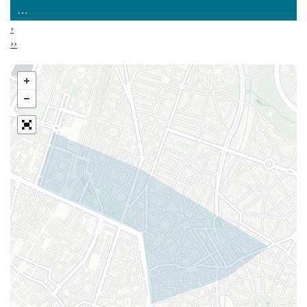
…
›
››