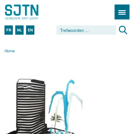
FR
NL
EN
Home