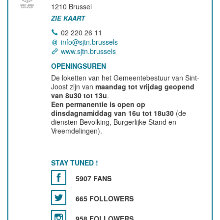
1210
Brussel
ZIE KAART
02 220 26 11
info@sjtn.brussels
www.sjtn.brussels
OPENINGSUREN
De loketten van het Gemeentebestuur van Sint-
Joost zijn van
maandag tot vrijdag geopend
van 8u30 tot 13u
.
Een permanentie is open op
dinsdagnamiddag van 16u tot 18u30
(de
diensten Bevolking, Burgerlijke Stand en
Vreemdelingen).
STAY TUNED !
5907 FANS
665 FOLLOWERS
958 FOLLOWERS