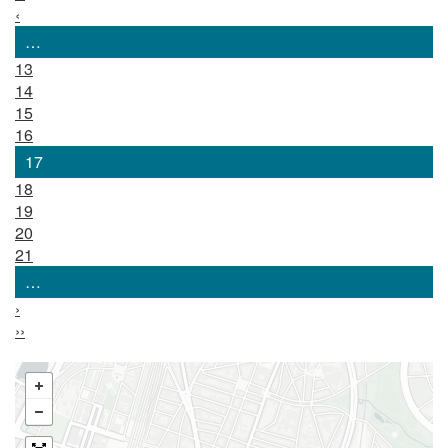
‹
…
13
14
15
16
17
18
19
20
21
…
›
››