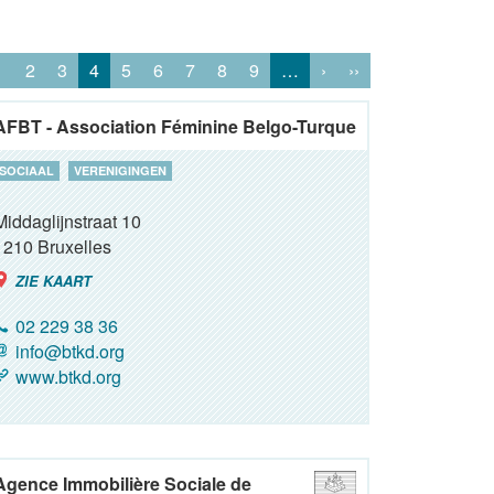
1
2
3
4
5
6
7
8
9
…
›
››
AFBT - Association Féminine Belgo-Turque
SOCIAAL
VERENIGINGEN
Middaglijnstraat 10
1210
Bruxelles
ZIE KAART
02 229 38 36
info@btkd.org
www.btkd.org
Agence Immobilière Sociale de