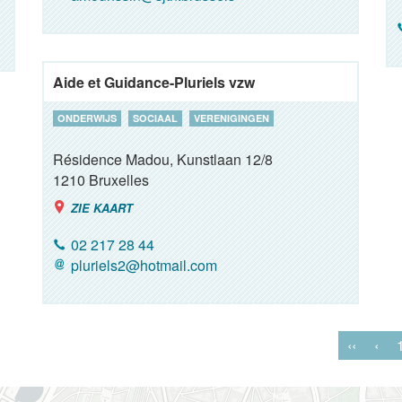
Aide et Guidance-Pluriels vzw
ONDERWIJS
SOCIAAL
VERENIGINGEN
Résidence Madou, Kunstlaan 12/8
1210
Bruxelles
ZIE KAART
02 217 28 44
pluriels2@hotmail.com
‹‹
‹