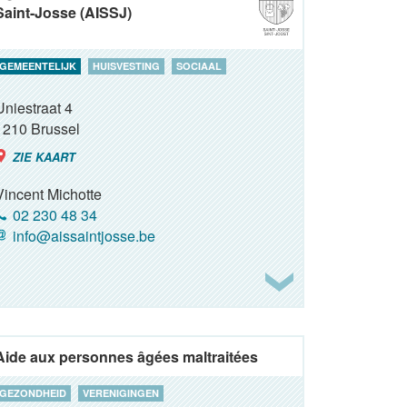
Saint-Josse (AISSJ)
GEMEENTELIJK
HUISVESTING
SOCIAAL
Uniestraat 4
1210
Brussel
ZIE KAART
Vincent Michotte
02 230 48 34
info@aissaintjosse.be
Aide aux personnes âgées maltraitées
GEZONDHEID
VERENIGINGEN