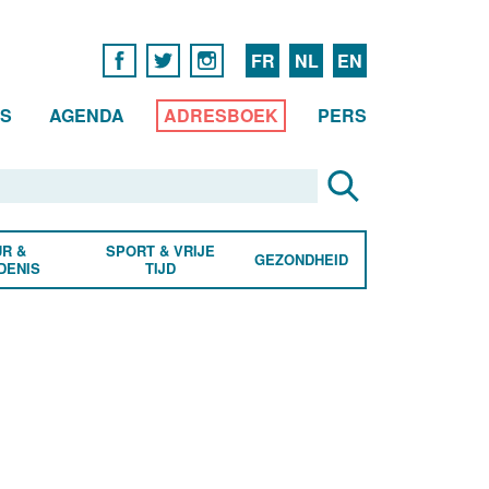
FR
NL
EN
WS
AGENDA
ADRESBOEK
PERS
R &
SPORT & VRIJE
GEZONDHEID
DENIS
TIJD