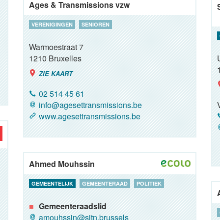
Ages & Transmissions vzw
VERENIGINGEN
SENIOREN
Warmoestraat 7
1210
Bruxelles
ZIE KAART
02 514 45 61
info@agesettransmissions.be
www.agesettransmissions.be
Ahmed Mouhssin
GEMEENTELIJK
GEMEENTERAAD
POLITIEK
Gemeenteraadslid
amouhssin@sjtn.brussels