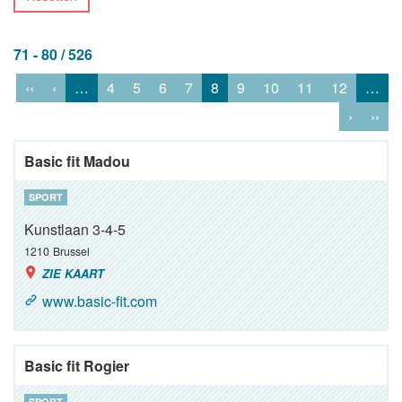
71 - 80 / 526
‹‹
‹
…
4
5
6
7
8
9
10
11
12
…
›
››
Basic fit Madou
SPORT
Kunstlaan 3-4-5
1210
Brussel
ZIE KAART
www.basic-fit.com
Basic fit Rogier
SPORT