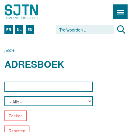
FR
NL
EN
Home
ADRESBOEK
Zoeken
Resetten