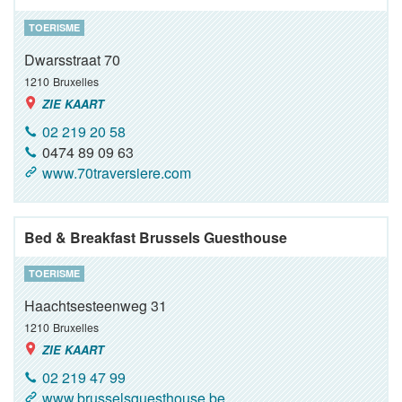
TOERISME
Dwarsstraat 70
1210
Bruxelles
ZIE KAART
02 219 20 58
0474 89 09 63
www.70traversiere.com
Bed & Breakfast Brussels Guesthouse
TOERISME
Haachtsesteenweg 31
1210
Bruxelles
ZIE KAART
02 219 47 99
www.brusselsguesthouse.be