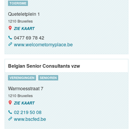
TOERISME
Queteletplein 1
1210
Bruxelles
ZIE KAART
0477 69 78 42
www.welcometomyplace.be
Belgian Senior Consultants vzw
VERENIGINGEN
SENIOREN
Warmoesstraat 7
1210
Bruxelles
ZIE KAART
02 219 50 08
www.bscfed.be