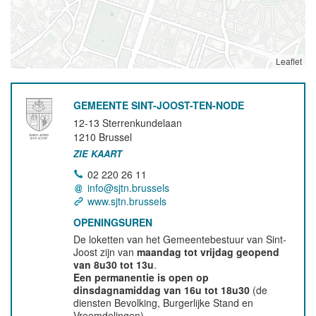
Leaflet
GEMEENTE SINT-JOOST-TEN-NODE
12-13 Sterrenkundelaan
1210
Brussel
ZIE KAART
02 220 26 11
info@sjtn.brussels
www.sjtn.brussels
OPENINGSUREN
De loketten van het Gemeentebestuur van Sint-
Joost zijn van
maandag tot vrijdag geopend
van 8u30 tot 13u
.
Een permanentie is open op
dinsdagnamiddag van 16u tot 18u30
(de
diensten Bevolking, Burgerlijke Stand en
Vreemdelingen).