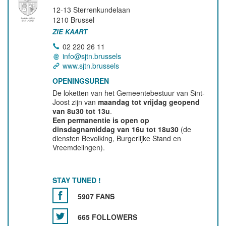
12-13 Sterrenkundelaan
1210
Brussel
ZIE KAART
02 220 26 11
info@sjtn.brussels
www.sjtn.brussels
OPENINGSUREN
De loketten van het Gemeentebestuur van Sint-
Joost zijn van
maandag tot vrijdag geopend
van 8u30 tot 13u
.
Een permanentie is open op
dinsdagnamiddag van 16u tot 18u30
(de
diensten Bevolking, Burgerlijke Stand en
Vreemdelingen).
STAY TUNED !
5907 FANS
665 FOLLOWERS