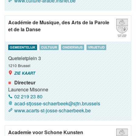
www.culture-arabe.irisnet.be
Académie de Musique, des Arts de la Parole
et de la Danse
GEMEENTELIJK
CULTUUR
ONDERWIJS
VRIJETIJD
Queteletplein 3
1210
Brussel
ZIE KAART
Directeur
Laurence Misonne
02 219 23 80
acad-stjosse-schaerbeek@sjtn.brussels
www.acarts-st-josse-schaerbeek.be
Academie voor Schone Kunsten