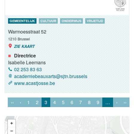
GEMEENTELIJK
CULTUUR
ONDERWIJS
VRIJETIJD
Warmoesstraat 52
1210
Brussel
ZIE KAART
Directrice
Isabelle Leemans
02 253 83 63
academiebeauxarts@sjtn.brussels
www.acastjosse.be
‹‹
‹
1
2
3
4
5
6
7
8
9
…
›
››