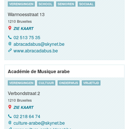
VERENIGINGEN
SCHOOL
SENIOREN
SOCIAAL
Warmoesstraat 13
1210
Bruxelles
ZIE KAART
02 513 75 35
abracadabus@skynet.be
www.abracadabus.be
Académie de Musique arabe
VERENIGINGEN
CULTUUR
ONDERWIJS
VRIJETIJD
Verbondstraat 2
1210
Bruxelles
ZIE KAART
02 218 64 74
culture-arabe@skynet.be