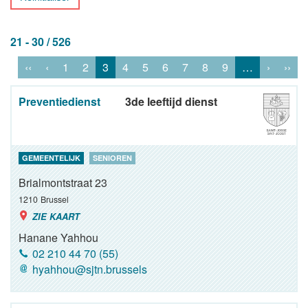
21 - 30 / 526
‹‹
‹
1
2
3
4
5
6
7
8
9
…
›
››
Preventiedienst
3de leeftijd dienst
GEMEENTELIJK
SENIOREN
Brialmontstraat 23
1210
Brussel
ZIE KAART
Hanane Yahhou
02 210 44 70 (55)
hyahhou@sjtn.brussels