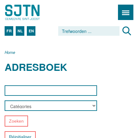
FR
NL
EN
Home
ADRESBOEK
Zoeken
Réinitialiser