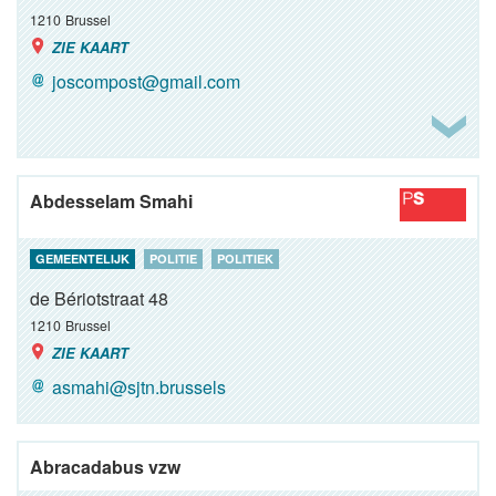
1210
Brussel
ZIE KAART
joscompost@gmail.com
Abdesselam Smahi
GEMEENTELIJK
POLITIE
POLITIEK
de Bériotstraat 48
1210
Brussel
ZIE KAART
asmahi@sjtn.brussels
Abracadabus vzw