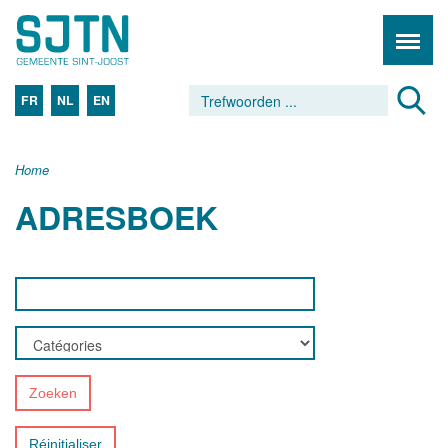
FR
NL
EN
Home
ADRESBOEK
Zoeken
Réinitialiser