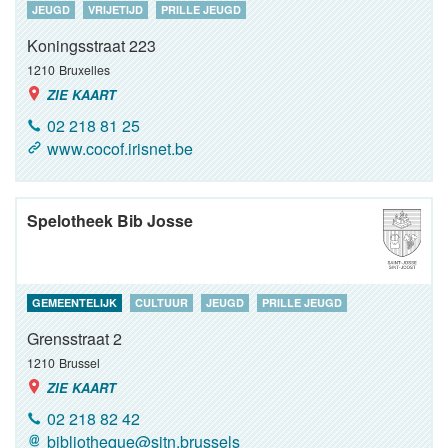
JEUGD
VRIJETIJD
PRILLE JEUGD
Koningsstraat 223
1210
Bruxelles
ZIE KAART
02 218 81 25
www.cocof.irisnet.be
Spelotheek Bib Josse
GEMEENTELIJK
CULTUUR
JEUGD
PRILLE JEUGD
Grensstraat 2
1210
Brussel
ZIE KAART
02 218 82 42
bibliotheque@sjtn.brussels