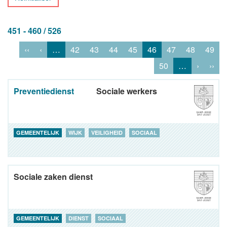
451 - 460 / 526
‹‹
‹
…
42
43
44
45
46
47
48
49
50
…
›
››
Preventiedienst
Sociale werkers
GEMEENTELIJK
WIJK
VEILIGHEID
SOCIAAL
Sociale zaken dienst
GEMEENTELIJK
DIENST
SOCIAAL