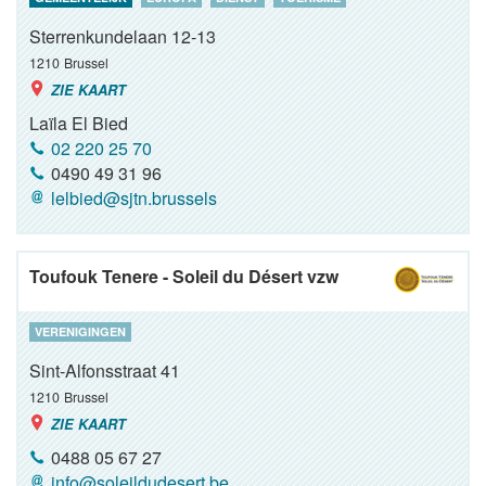
Sterrenkundelaan 12-13
1210
Brussel
ZIE KAART
Laïla El Bied
02 220 25 70
0490 49 31 96
lelbied@sjtn.brussels
Toufouk Tenere - Soleil du Désert vzw
VERENIGINGEN
Sint-Alfonsstraat 41
1210
Brussel
ZIE KAART
0488 05 67 27
info@soleildudesert.be