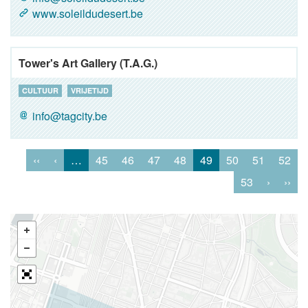
www.soleildudesert.be
Tower's Art Gallery (T.A.G.)
CULTUUR
VRIJETIJD
info@tagcity.be
‹‹
‹
…
45
46
47
48
49
50
51
52
53
›
››