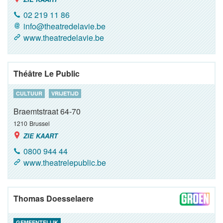
02 219 11 86
info@theatredelavie.be
www.theatredelavie.be
Théâtre Le Public
CULTUUR
VRIJETIJD
Braemtstraat 64-70
1210
Brussel
ZIE KAART
0800 944 44
www.theatrelepublic.be
Thomas Doesselaere
GEMEENTELIJK