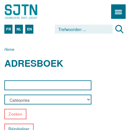
FR
NL
EN
Home
ADRESBOEK
Zoeken
Réinitialiser