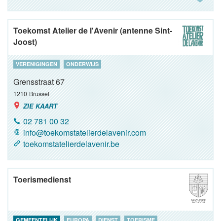
Toekomst Atelier de l'Avenir (antenne Sint-
Joost)
VERENIGINGEN
ONDERWIJS
Grensstraat 67
1210
Brussel
ZIE KAART
02 781 00 32
info@toekomstatelierdelavenir.com
toekomstatelierdelavenir.be
Toerismedienst
GEMEENTELIJK
EUROPA
DIENST
TOERISME