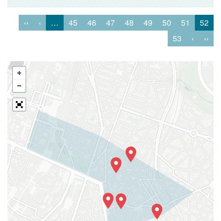
‹‹
‹
…
45
46
47
48
49
50
51
52
53
›
››