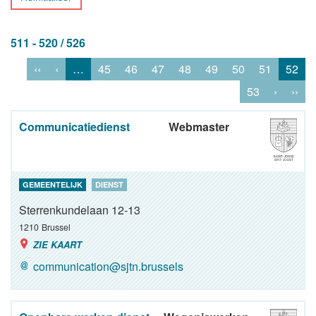
511 - 520 / 526
‹‹
‹
…
45
46
47
48
49
50
51
52
53
›
››
Communicatiedienst
Webmaster
GEMEENTELIJK
DIENST
Sterrenkundelaan 12-13
1210
Brussel
ZIE KAART
communication@sjtn.brussels