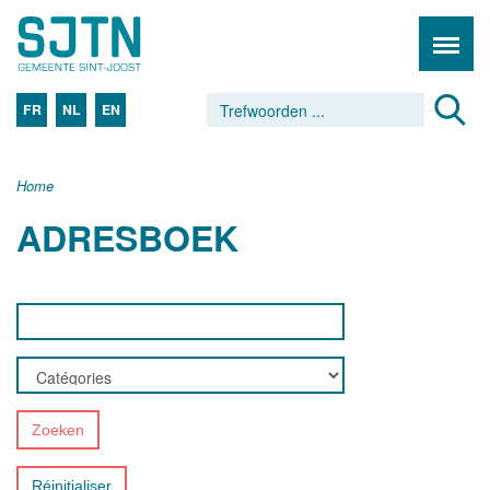
FR
NL
EN
Home
ADRESBOEK
Zoeken
Réinitialiser