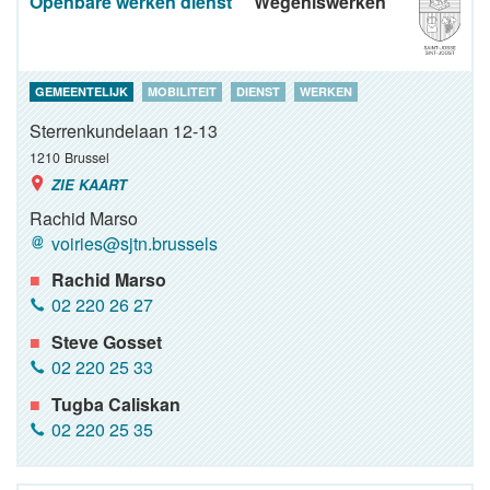
Openbare werken dienst
Wegeniswerken
GEMEENTELIJK
MOBILITEIT
DIENST
WERKEN
Sterrenkundelaan 12-13
1210
Brussel
ZIE KAART
Rachid Marso
voiries@sjtn.brussels
Rachid Marso
02 220 26 27
Steve Gosset
02 220 25 33
Tugba Caliskan
02 220 25 35