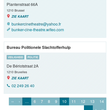
Plantenstraat 66A
1210
Brussel
ZIE KAART
bunkercinetheatre@yahoo.fr
bunker-cine-theatre.wifeo.com
Bureau Politionele Slachtofferhulp
VEILIGHEID
POLITIE
De Bériotstraat 2A
1210
Bruxelles
ZIE KAART
02 249 26 40
‹‹
‹
…
6
7
8
9
10
11
12
13
14
…
›
››