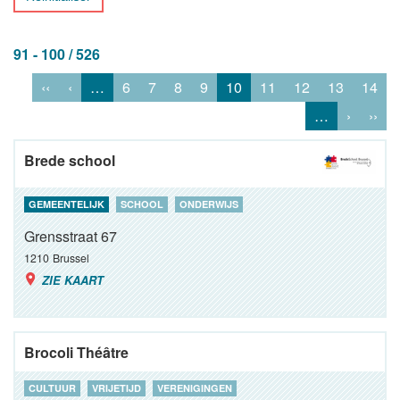
91 - 100 / 526
‹‹
‹
…
6
7
8
9
10
11
12
13
14
…
›
››
Brede school
GEMEENTELIJK
SCHOOL
ONDERWIJS
Grensstraat 67
1210
Brussel
ZIE KAART
Brocoli Théâtre
CULTUUR
VRIJETIJD
VERENIGINGEN