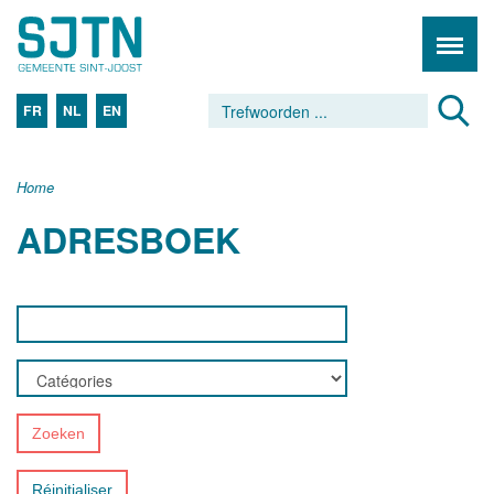
FR
NL
EN
Home
ADRESBOEK
Zoeken
Réinitialiser