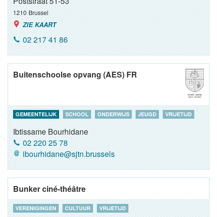
Poststraat 51-53
1210
Brussel
ZIE KAART
02 217 41 86
Buitenschoolse opvang (AES) FR
GEMEENTELIJK
SCHOOL
ONDERWIJS
JEUGD
VRIJETIJD
Ibtissame Bourhidane
02 220 25 78
ibourhidane@sjtn.brussels
Bunker ciné-théâtre
VERENIGINGEN
CULTUUR
VRIJETIJD