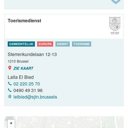
Toerismedienst
GEMEENTELIJK
EUROPA
DIENST
TOERISME
Sterrenkundelaan 12-13
1210
Brussel
ZIE KAART
Laïla El Bied
02 220 25 70
0490 49 31 96
lelbied@sjtn.brussels