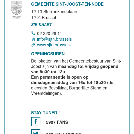
GEMEENTE SINT-JOOST-TEN-NODE
12-13 Sterrenkundelaan
1210
Brussel
ZIE KAART
02 220 26 11
info@sjtn.brussels
www.sjtn.brussels
OPENINGSUREN
De loketten van het Gemeentebestuur van Sint-
Joost zijn van
maandag tot vrijdag geopend
van 8u30 tot 13u
.
Een permanentie is open op
dinsdagnamiddag van 16u tot 18u30
(de
diensten Bevolking, Burgerlijke Stand en
Vreemdelingen).
STAY TUNED !
5907 FANS