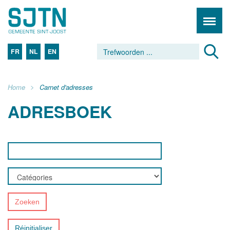
FR
NL
EN
Home
Carnet d'adresses
ADRESBOEK
Zoeken
Réinitialiser