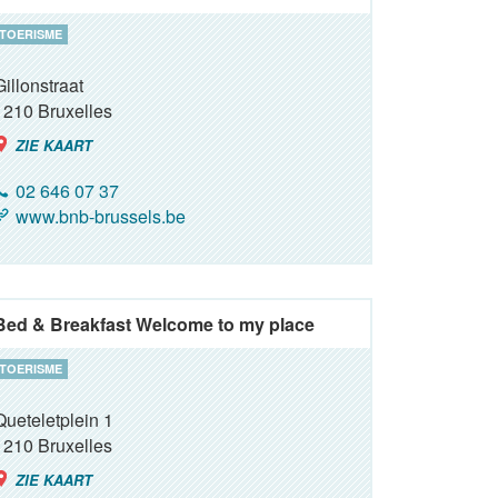
TOERISME
Gillonstraat
1210
Bruxelles
ZIE KAART
02 646 07 37
www.bnb-brussels.be
Bed & Breakfast Welcome to my place
TOERISME
Queteletplein 1
1210
Bruxelles
ZIE KAART