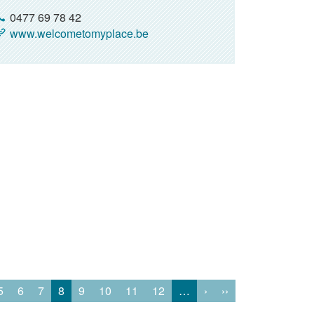
0477 69 78 42
www.welcometomyplace.be
5
6
7
8
9
10
11
12
…
›
››