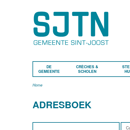
DE
CRÈCHES &
STE
GEMEENTE
SCHOLEN
HU
Home
ADRESBOEK