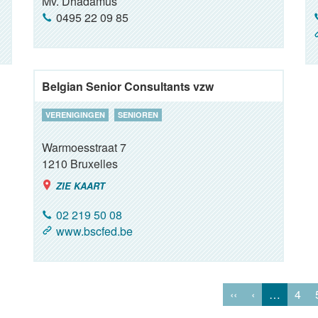
Mv. Dhadamus
0495 22 09 85
Belgian Senior Consultants vzw
VERENIGINGEN
SENIOREN
Warmoesstraat 7
1210
Bruxelles
ZIE KAART
02 219 50 08
www.bscfed.be
‹‹
‹
…
4