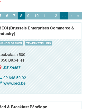
5
6
7
8
9
10
11
12
…
›
››
BECI (Brussels Enterprises Commerce &
Industry)
HANDELSZAKEN
TEWERKSTELLING
Louizalaan 500
1050
Bruxelles
ZIE KAART
02 648 50 02
www.beci.be
Bed & Breakfast Pénélope