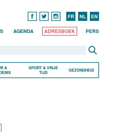
FR
NL
EN
WS
AGENDA
ADRESBOEK
PERS
R &
SPORT & VRIJE
GEZONDHEID
DENIS
TIJD