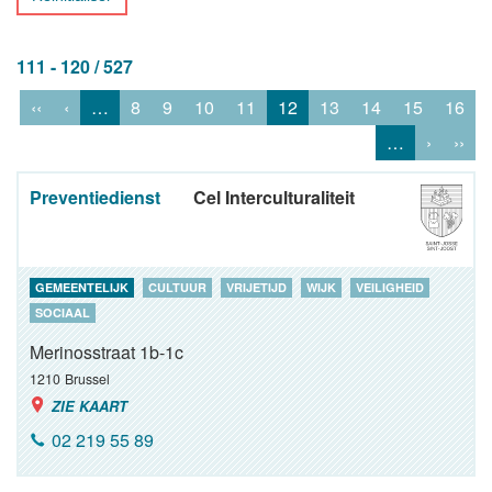
111 - 120 / 527
‹‹
‹
…
8
9
10
11
12
13
14
15
16
…
›
››
Preventiedienst
Cel Interculturaliteit
GEMEENTELIJK
CULTUUR
VRIJETIJD
WIJK
VEILIGHEID
SOCIAAL
Merinosstraat 1b-1c
1210
Brussel
ZIE KAART
02 219 55 89