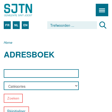
FR
NL
EN
Home
ADRESBOEK
Zoeken
Réinitialiser