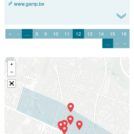
www.gamp.be
‹‹
‹
…
8
9
10
11
12
13
14
15
16
…
›
››