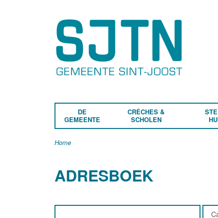
DE
CRÈCHES &
STE
GEMEENTE
SCHOLEN
HU
Home
ADRESBOEK