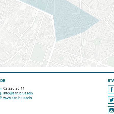
ODE
STA
02 220 26 11
info@sjtn.brussels
www.sjtn.brussels