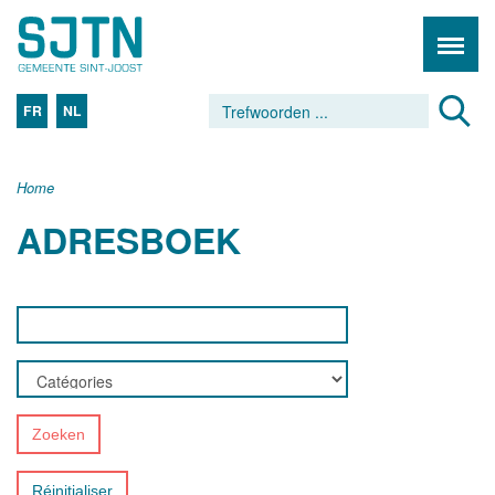
FR
NL
Home
ADRESBOEK
Zoeken
Réinitialiser