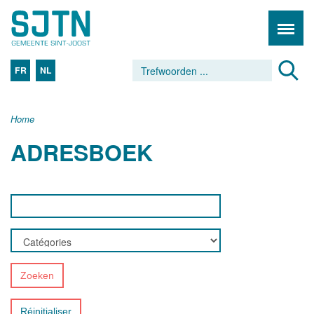
FR
NL
Home
ADRESBOEK
Zoeken
Réinitialiser