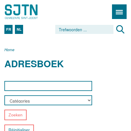
FR
NL
Home
ADRESBOEK
Zoeken
Réinitialiser