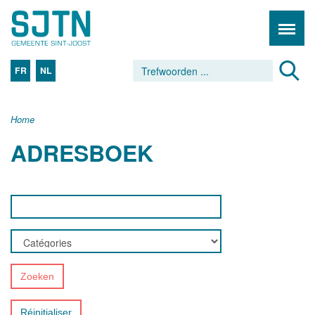
FR
NL
Home
ADRESBOEK
Zoeken
Réinitialiser