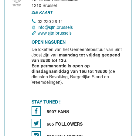
1210
Brussel
ZIE KAART
02 220 26 11
info@sjtn.brussels
www.sjtn.brussels
OPENINGSUREN
De loketten van het Gemeentebestuur van Sint-
Joost zijn van
maandag tot vrijdag geopend
van 8u30 tot 13u
.
Een permanentie is open op
dinsdagnamiddag van 16u tot 18u30
(de
diensten Bevolking, Burgerlijke Stand en
Vreemdelingen).
STAY TUNED !
5907 FANS
665 FOLLOWERS