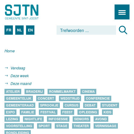
FR
NL
EN
Home
Vandaag
Deze week
Deze maand
ATELIER
BRADERIJ
ROMMELMARKT
CINEMA
GEMEENTELIJK
CONCERT
WEDSTRIJD
CONFERENCIE
GEMEENTERAAD
SPROOKJE
CURSUS
DEBAT
STUDENT
EXPO
FAMILIE
FESTIVAL
FEEST
OPLEIDING
KIDS
LEZING
NIGHTLIFE
INFOSESSIE
SENIORS
AVOND
VOORSTELLING
SPORT
STAGE
THEATER
VERNISSAGE
RONDLEIDING