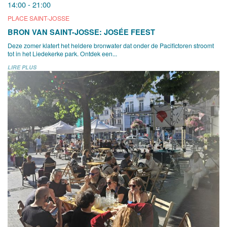
14:00 - 21:00
PLACE SAINT-JOSSE
BRON VAN SAINT-JOSSE: JOSÉE FEEST
Deze zomer klatert het heldere bronwater dat onder de Pacifictoren stroomt
tot in het Liedekerke park. Ontdek een...
LIRE PLUS