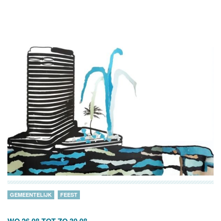
GEMEENTELIJK
FEEST
WO 26.08
TOT
ZO 30.08