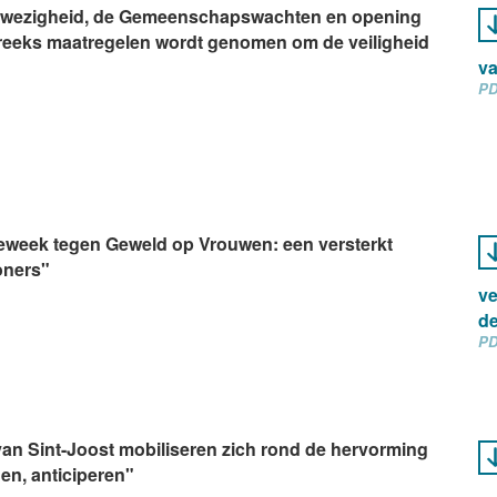
eaanwezigheid, de Gemeenschapswachten en opening
n reeks maatregelen wordt genomen om de veiligheid
va
PD
tieweek tegen Geweld op Vrouwen: een versterkt
oners"
ve
de
PD
an Sint-Joost mobiliseren zich rond de hervorming
en, anticiperen"