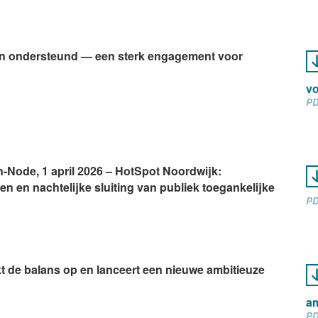
eren ondersteund — een sterk engagement voor
vo
PD
n-Node, 1 april 2026 – HotSpot Noordwijk:
n en nachtelijke sluiting van publiek toegankelijke
PD
kt de balans op en lanceert een nieuwe ambitieuze
am
PD