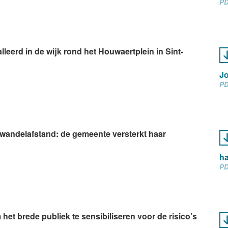
PD
leerd in de wijk rond het Houwaertplein in Sint-
Jo
PD
 wandelafstand: de gemeente versterkt haar
ha
PD
 het brede publiek te sensibiliseren voor de risico’s