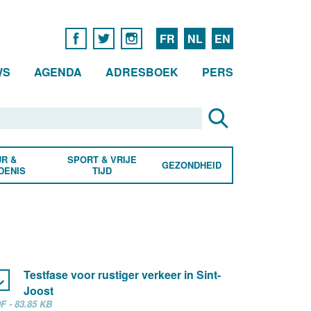
FR
NL
EN
WS
AGENDA
ADRESBOEK
PERS
R &
SPORT & VRIJE
GEZONDHEID
DENIS
TIJD
Testfase voor rustiger verkeer in Sint-
Joost
F - 83.85 KB