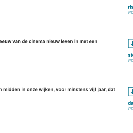
ri
PD
 eeuw van de cinema nieuw leven in met een
st
PD
midden in onze wijken, voor minstens vijf jaar, dat
da
PD