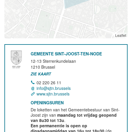
Leaflet
GEMEENTE SINT-JOOST-TEN-NODE
12-13 Sterrenkundelaan
1210
Brussel
ZIE KAART
02 220 26 11
info@sjtn.brussels
www.sjtn.brussels
OPENINGSUREN
De loketten van het Gemeentebestuur van Sint-
Joost zijn van
maandag tot vrijdag geopend
van 8u30 tot 13u
.
Een permanentie is open op
dinsdagnamiddag van 16u tot 18u30
(de