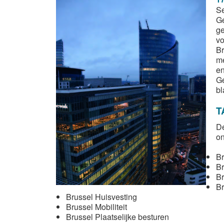
Se
Ge
ge
vo
Br
me
en
Ge
bl
T
De
on
Br
B
Br
Br
Brussel Huisvesting
Brussel Mobiliteit
Brussel Plaatselijke besturen