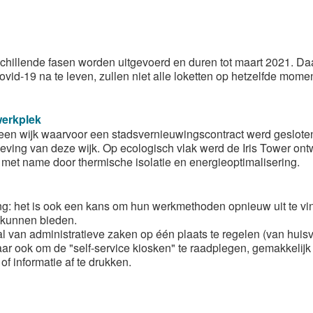
schillende fasen worden uitgevoerd en duren tot maart 2021. D
id-19 na te leven, zullen niet alle loketten op hetzelfde mome
werkplek
n een wijk waarvoor een stadsvernieuwingscontract werd geslote
pleving van deze wijk. Op ecologisch vlak werd de Iris Tower on
met name door thermische isolatie en energieoptimalisering.
zing: het is ook een kans om hun werkmethoden opnieuw uit te vi
 kunnen bieden.
tal van administratieve zaken op één plaats te regelen (van huis
 maar ook om de "self-service kiosken" te raadplegen, gemakkelijk
f informatie af te drukken.