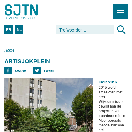
FR
NL
Home
ARTISJOKPLEIN
SHARE
TWEET
04/01/2016
2015 werd
afgesloten met
een
Wijkcommissie
gewijd aan de
projecten van
openbare ruimte.
Meer bepaald
met de start van
het