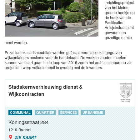
inrichtingsproject
van het kleine
groene hoekje op
de hoek van de
Pacificatie/
Artisjokstraat, dat
gewoon een
gezellige ruimte
moet worden.
Er zal ludiek stadsmeubilair worden geïnstalleerd, alsook ingegraven
wijkcontainers bestemd voor de handelaars. De werken zouden moeten
kunnen van start gaan in de loop van 2016 zodra het architectenbureau zijn
projectont-werp voltooid heeft in overleg met de inwoners.
Stadskernvernieuwing dienst &
Wijkcontracten
COMMUNAL
QUARTIER
SERVICES
URBANISME
Koningsstraat 284
1210
Brussel
ZIE KAART