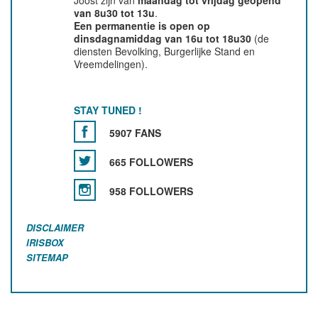
Joost zijn van
maandag tot vrijdag geopend
van 8u30 tot 13u
.
Een permanentie is open op
dinsdagnamiddag van 16u tot 18u30
(de
diensten Bevolking, Burgerlijke Stand en
Vreemdelingen).
STAY TUNED !
5907 FANS
665 FOLLOWERS
958 FOLLOWERS
DISCLAIMER
IRISBOX
SITEMAP