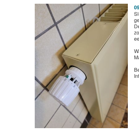
09
Sl
g
De
zo
ee
Wa
Ma
Be
In