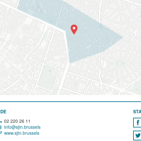
ODE
STA
02 220 26 11
info@sjtn.brussels
www.sjtn.brussels