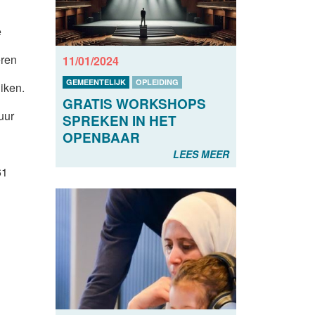
e
eren
11/01/2024
GEMEENTELIJK
OPLEIDING
iken.
GRATIS WORKSHOPS
uur
SPREKEN IN HET
OPENBAAR
LEES MEER
61