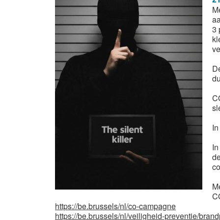
Me
aa
3 
kl
ve
De
du
CO
sl
In
In
de
co
Me
CO
https://be.brussels/nl/co-campagne
https://be.brussels/nl/veiligheid-preventie/br