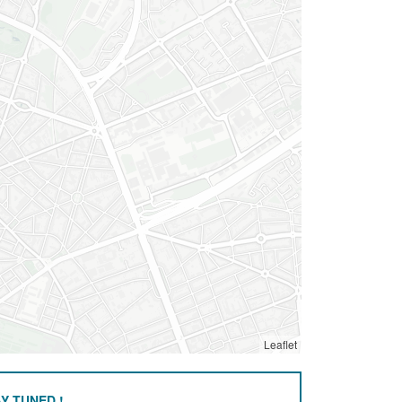
Leaflet
Y TUNED !