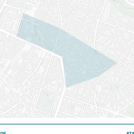
ODE
STA