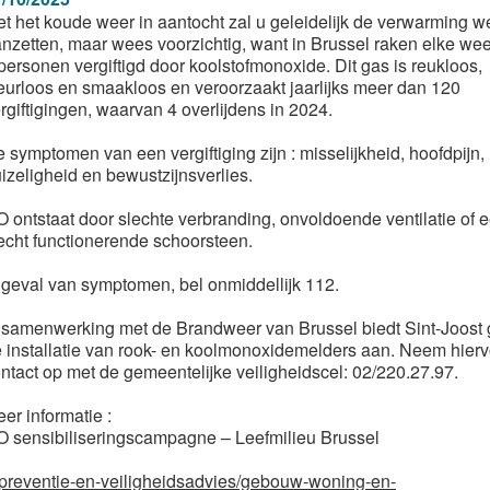
t het koude weer in aantocht zal u geleidelijk de verwarming w
nzetten, maar wees voorzichtig, want in Brussel raken elke wee
personen vergiftigd door koolstofmonoxide. Dit gas is reukloos,
eurloos en smaakloos en veroorzaakt jaarlijks meer dan 120
rgiftigingen, waarvan 4 overlijdens in 2024.
 symptomen van een vergiftiging zijn : misselijkheid, hoofdpijn,
izeligheid en bewustzijnsverlies.
 ontstaat door slechte verbranding, onvoldoende ventilatie of 
echt functionerende schoorsteen.
 geval van symptomen, bel onmiddellijk 112.
 samenwerking met de Brandweer van Brussel biedt Sint-Joost g
 installatie van rook- en koolmonoxidemelders aan. Neem hierv
ntact op met de gemeentelijke veiligheidscel: 02/220.27.97.
er informatie :
 sensibiliseringscampagne – Leefmilieu Brussel
andpreventie-en-veiligheidsadvies/gebouw-woning-en-